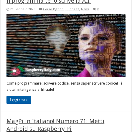
Il programma te lo scrive la A.I.
21 Gennaio 2023
Corso Python
,
Curiosità
,
News
0
Come programmare: scrivere codice, senza saper scrivere codice! Ti
aiuta l'intelligenza artificiale!
Leggi tutto »
MagPi in Italiano! Numero 71: Metti
Android su Raspberry Pi