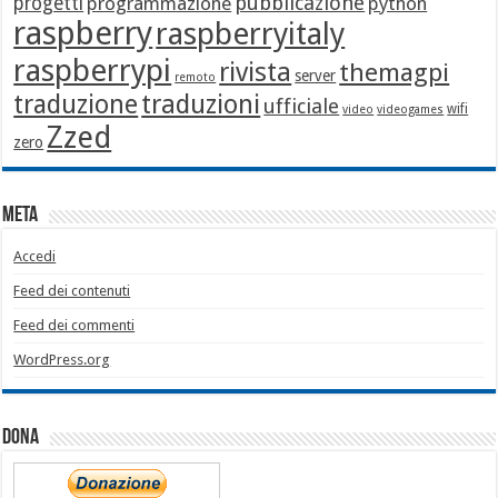
pubblicazione
progetti
programmazione
python
raspberry
raspberryitaly
raspberrypi
rivista
themagpi
server
remoto
traduzione
traduzioni
ufficiale
wifi
video
videogames
Zzed
zero
Meta
Accedi
Feed dei contenuti
Feed dei commenti
WordPress.org
Dona