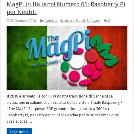
MagPi in Italiano! Numero 65: Raspberry Pi
per Neofiti
23 Gennaio 2018
Curiosità
,
Hardware
,
MagPi
,
Software
0
Il 2018 è arrivato.. e con lui la nostra traduzione di Gennaio! La
traduzione in italiano di un estratto dalla rivista ufficiale Raspberry Pi
“The MagPi” In questo PDF gratuito: Uno sguardo a 360° su
Raspberry Pi, pensato per chi vi si avvicina per la primissima volta:
cosa è, cosa …
Leggi tutto »