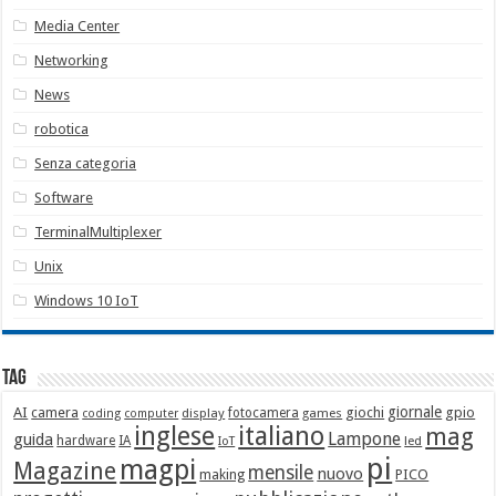
Media Center
Networking
News
robotica
Senza categoria
Software
TerminalMultiplexer
Unix
Windows 10 IoT
Tag
giornale
AI
camera
giochi
gpio
display
fotocamera
games
coding
computer
italiano
inglese
mag
Lampone
guida
hardware
IA
led
IoT
pi
magpi
Magazine
mensile
nuovo
making
PICO