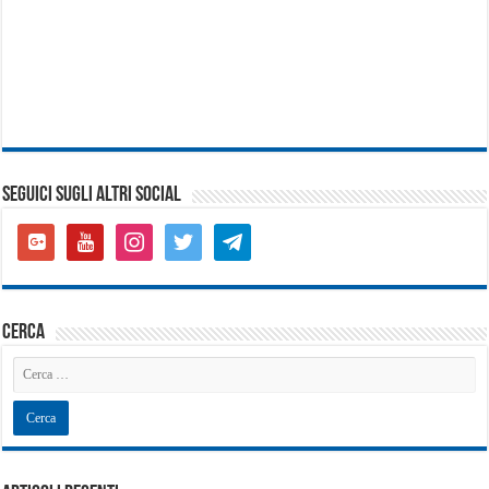
SEGUICI SUGLI ALTRI SOCIAL
google-
youtube
instagram
twitter
telegram
plus-
square
cerca