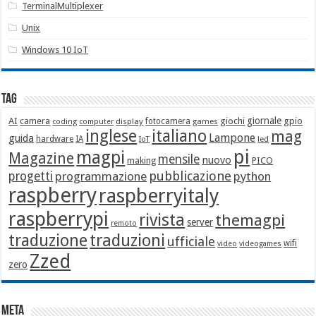
TerminalMultiplexer
Unix
Windows 10 IoT
Tag
giornale
AI
camera
giochi
gpio
display
fotocamera
games
coding
computer
italiano
inglese
mag
Lampone
guida
hardware
IA
led
IoT
pi
magpi
Magazine
mensile
nuovo
making
PICO
pubblicazione
progetti
programmazione
python
raspberry
raspberryitaly
raspberrypi
rivista
themagpi
server
remoto
traduzione
traduzioni
ufficiale
wifi
video
videogames
Zzed
zero
Meta