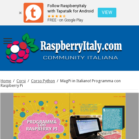
Follow RaspberryItaly
with Tapatalk for Android
VIEW
FREE - on Google Play
Home
/
Corsi
/
Corso Python
/
MagPi in Italiano! Programma con
Raspberry Pi