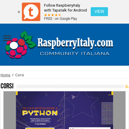
Follow RaspberryItaly
with Tapatalk for Android
VIEW
FREE - on Google Play
Home
/
Corsi
Corsi