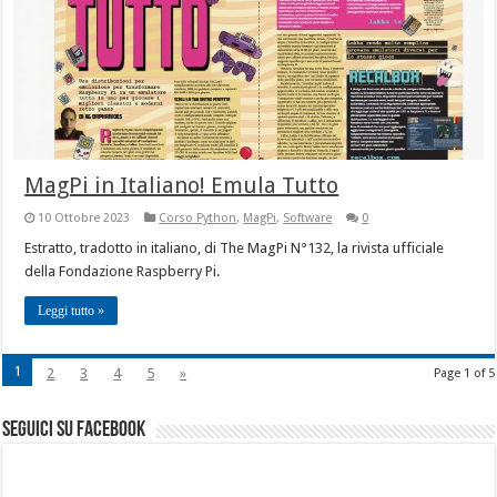
MagPi in Italiano! Emula Tutto
10 Ottobre 2023
Corso Python
,
MagPi
,
Software
0
Estratto, tradotto in italiano, di The MagPi N°132, la rivista ufficiale
della Fondazione Raspberry Pi.
Leggi tutto »
1
2
3
4
5
»
Page 1 of 5
seguici su facebook