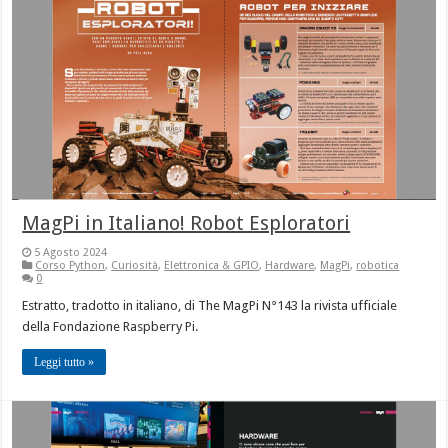
MagPi in Italiano! Robot Esploratori
5 Agosto 2024
Corso Python
,
Curiosità
,
Elettronica & GPIO
,
Hardware
,
MagPi
,
robotica
0
Estratto, tradotto in italiano, di The MagPi N°143 la rivista ufficiale
della Fondazione Raspberry Pi.
Leggi tutto »