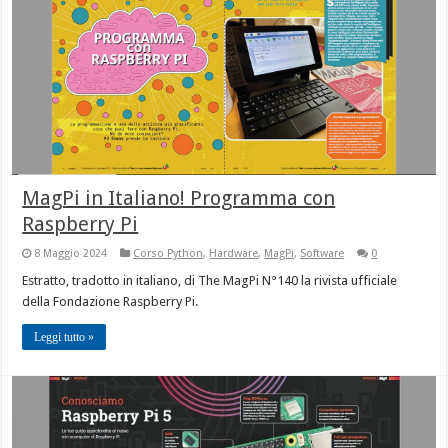
MagPi in Italiano! Programma con
Raspberry Pi
8 Maggio 2024
Corso Python
,
Hardware
,
MagPi
,
Software
0
Estratto, tradotto in italiano, di The MagPi N°140 la rivista ufficiale
della Fondazione Raspberry Pi.
Leggi tutto »