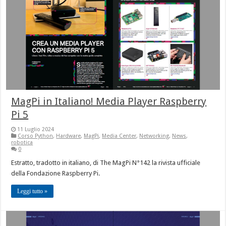
MagPi in Italiano! Media Player Raspberry
Pi 5
11 Luglio 2024
Corso Python
,
Hardware
,
MagPi
,
Media Center
,
Networking
,
News
,
robotica
0
Estratto, tradotto in italiano, di The MagPi N°142 la rivista ufficiale
della Fondazione Raspberry Pi.
Leggi tutto »