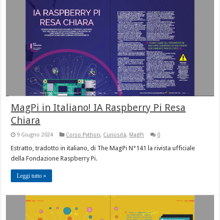
MagPi in Italiano! IA Raspberry Pi Resa
Chiara
9 Giugno 2024
Corso Python
,
Curiosità
,
MagPi
0
Estratto, tradotto in italiano, di The MagPi N°141 la rivista ufficiale
della Fondazione Raspberry Pi.
Leggi tutto »