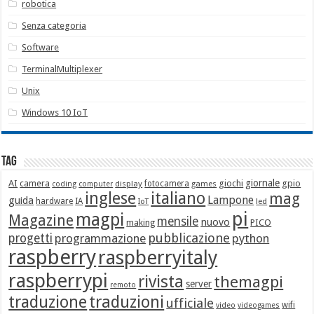
robotica
Senza categoria
Software
TerminalMultiplexer
Unix
Windows 10 IoT
Tag
giornale
AI
camera
giochi
gpio
display
fotocamera
games
coding
computer
italiano
inglese
mag
Lampone
guida
hardware
IA
led
IoT
pi
magpi
Magazine
mensile
nuovo
making
PICO
pubblicazione
progetti
programmazione
python
raspberry
raspberryitaly
raspberrypi
rivista
themagpi
server
remoto
traduzione
traduzioni
ufficiale
wifi
video
videogames