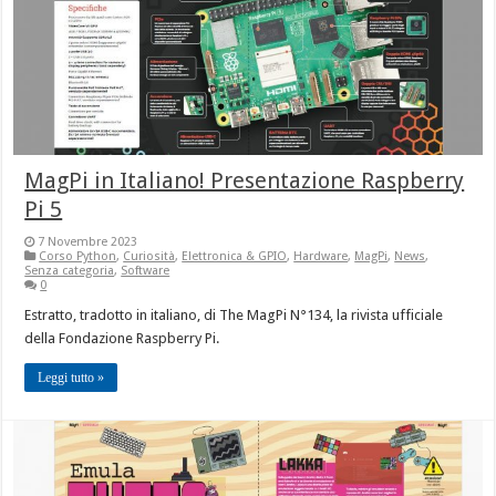
MagPi in Italiano! Presentazione Raspberry
Pi 5
7 Novembre 2023
Corso Python
,
Curiosità
,
Elettronica & GPIO
,
Hardware
,
MagPi
,
News
,
Senza categoria
,
Software
0
Estratto, tradotto in italiano, di The MagPi N°134, la rivista ufficiale
della Fondazione Raspberry Pi.
Leggi tutto »