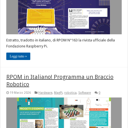
Estratto, tradotto in italiano, di RPOM N°163 la rivista ufficiale della
Fondazione Raspberry Pi.
Leggi tutto »
RPOM in Italiano! Programma un Braccio
Robotico
19 Marzo 2026
Hardware
,
MagPi
,
robotica
,
Software
0