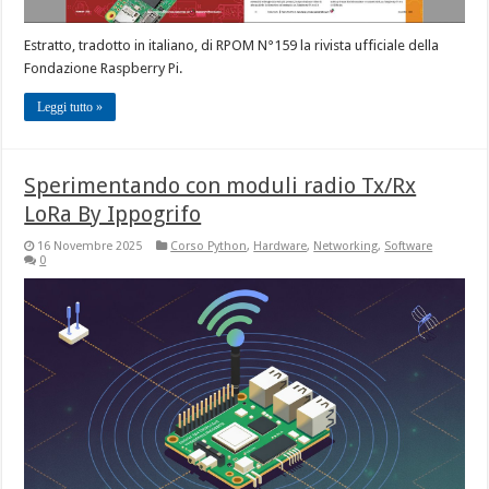
Estratto, tradotto in italiano, di RPOM N°159 la rivista ufficiale della
Fondazione Raspberry Pi.
Leggi tutto »
Sperimentando con moduli radio Tx/Rx
LoRa By Ippogrifo
16 Novembre 2025
Corso Python
,
Hardware
,
Networking
,
Software
0