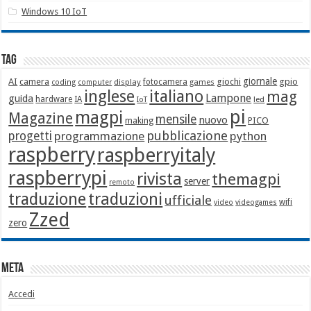
Windows 10 IoT
Tag
giornale
AI
camera
giochi
gpio
display
fotocamera
games
coding
computer
italiano
inglese
mag
Lampone
guida
hardware
IA
led
IoT
pi
magpi
Magazine
mensile
nuovo
making
PICO
pubblicazione
progetti
programmazione
python
raspberry
raspberryitaly
raspberrypi
rivista
themagpi
server
remoto
traduzione
traduzioni
ufficiale
wifi
video
videogames
Zzed
zero
Meta
Accedi