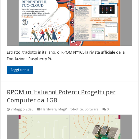
Estratto, tradotto in italiano, di RPOM N°165 la rivista ufficiale della
Fondazione Raspberry Pi.
Leggi tutto »
RPOM in Italiano! Potenti Progetti per
Computer da 1GB
7 Maggio 2026
Hardware
,
MagPi
,
robotica
,
Software
0