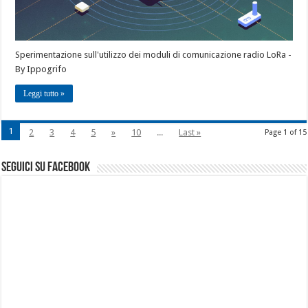
Sperimentazione sull'utilizzo dei moduli di comunicazione radio LoRa -
By Ippogrifo
Leggi tutto »
1
2
3
4
5
»
10
...
Last »
Page 1 of 15
seguici su facebook