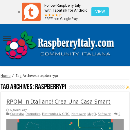
Follow RaspberryItaly
with Tapatalk for Android
VIEW
FREE - on Google Play
Home
/
Tag Archives: raspberrypi
Tag Archives:
raspberrypi
RPOM in Italiano! Crea Una Casa Smart
6 giorni ago
Curiosità
,
Domotica
,
Elettronica & GPIO
,
Hardware
,
MagPi
,
Software
0