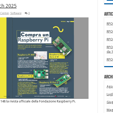
ch 2025
 Center
,
Software
0
Artic
RPOM
RPOM
RPOM
RPOM
da 
RPOM
Archi
Ago
Lugl
°148 la rivista ufficiale della Fondazione Raspberry Pi.
Giu
Mag