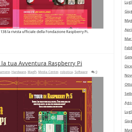
Lugl
Giu
Mag
Apri
°138 la rivista ufficiale della Fondazione Raspberry Pi.
Mar
Feb
Gen
 la tua Avventura Raspberry Pi
Dic
camere
,
Hardware
,
MagPi
,
Media Center
,
robotica
,
Software
0
Nov
Ott
Set
Ago
Lugl
Giu
Mag