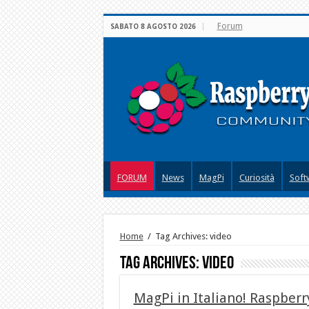
Forum
SABATO 8 AGOSTO 2026
FORUM
News
MagPi
Curiosità
Soft
Home
/
Tag Archives: video
Tag Archives:
video
MagPi in Italiano! Raspberr