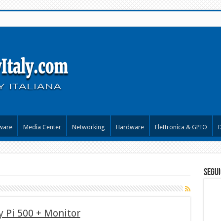
ware
Media Center
Networking
Hardware
Elettronica & GPIO
segui
y Pi 500 + Monitor