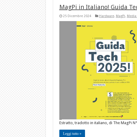
MagPi in Italiano! Guida Te
25 Dicembre 2024
Hardware
,
MagPi
,
Media
Estratto, tradotto in italiano, di The MagPi N
Leggi tutto »