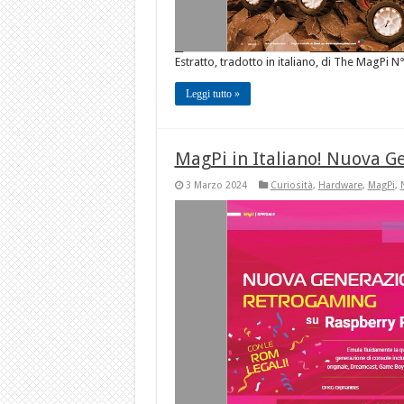
Estratto, tradotto in italiano, di The MagPi N
Leggi tutto »
MagPi in Italiano! Nuova 
3 Marzo 2024
Curiosità
,
Hardware
,
MagPi
,