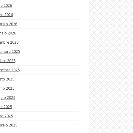
le 2026
zo 2026
braio 2026
naio 2026
embre 2025
embre 2025
obre 2025
tembre 2025
sto 2025
gno 2025
gio 2025
le 2025
zo 2025
braio 2025