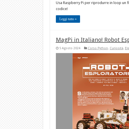
Usa Raspberry Pi per riprodurre in loop un f
codice!
Leggi tutto »
MagPi in Italiano! Robot Es
5 Agosto 2024
Corso Python
,
Curiosità
,
El