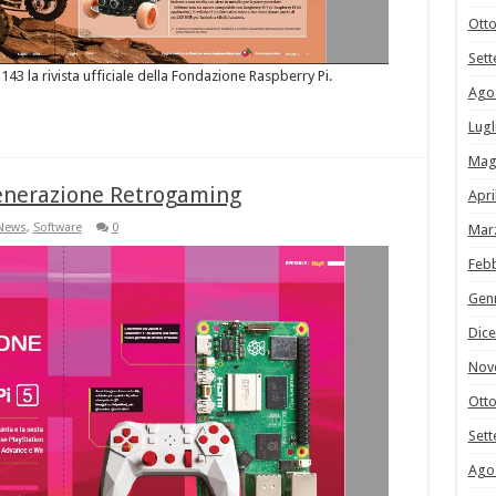
Ott
Set
°143 la rivista ufficiale della Fondazione Raspberry Pi.
Ago
Lugl
Mag
Generazione Retrogaming
Apri
News
,
Software
0
Mar
Feb
Gen
Dic
Nov
Ott
Set
Ago