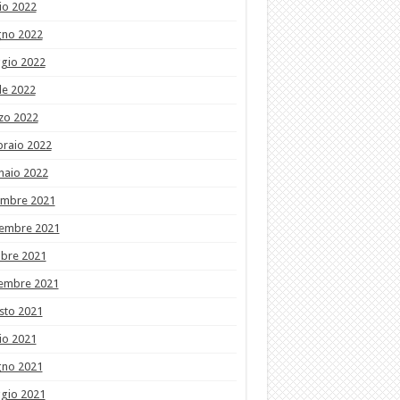
io 2022
gno 2022
gio 2022
le 2022
zo 2022
braio 2022
naio 2022
embre 2021
embre 2021
obre 2021
tembre 2021
sto 2021
io 2021
gno 2021
gio 2021