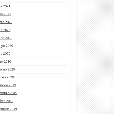
le 2021
zo 2021
sto 2020
io 2020
gno 2020
gio 2020
le 2020
zo 2020
braio 2020
naio 2020
embre 2019
embre 2019
obre 2019
tembre 2019