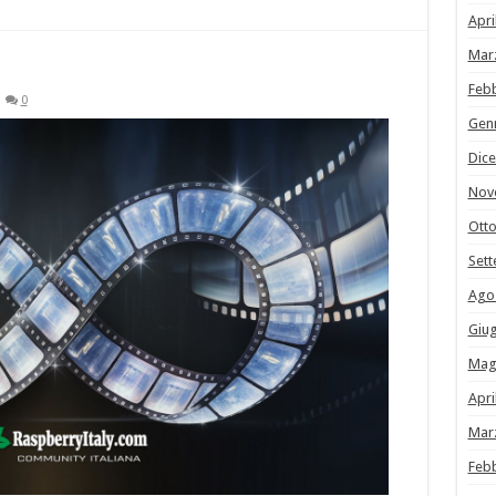
Apri
Mar
Feb
0
Gen
Dic
Nov
Ott
Set
Ago
Giu
Mag
Apri
Mar
Feb