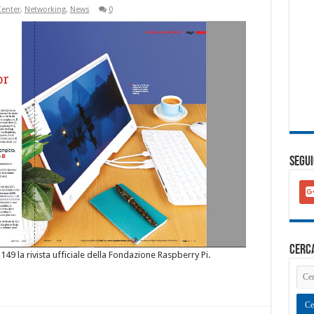
Center
,
Networking
,
News
0
SEGUI
goo
plu
squ
cerc
°149 la rivista ufficiale della Fondazione Raspberry Pi.