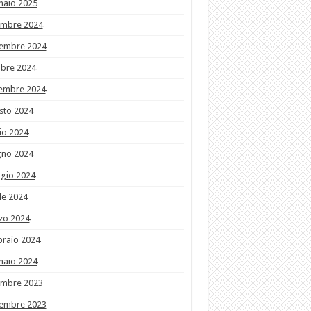
naio 2025
embre 2024
embre 2024
obre 2024
tembre 2024
sto 2024
io 2024
gno 2024
gio 2024
le 2024
zo 2024
braio 2024
naio 2024
embre 2023
embre 2023