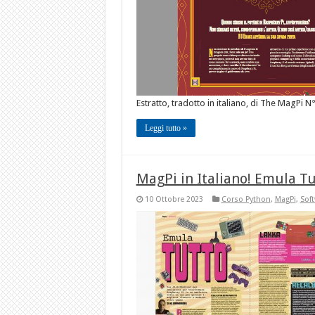
Estratto, tradotto in italiano, di The MagPi N
Leggi tutto »
MagPi in Italiano! Emula T
10 Ottobre 2023
Corso Python
,
MagPi
,
Sof