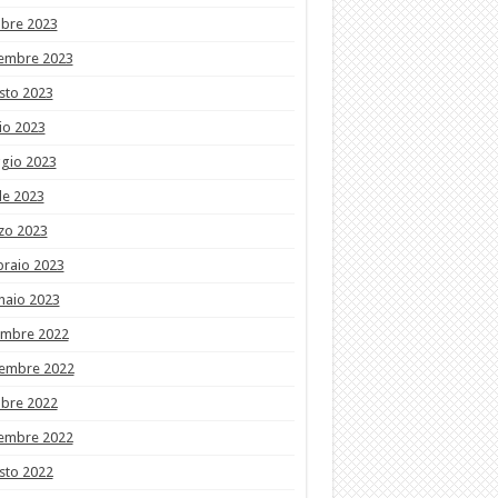
obre 2023
tembre 2023
sto 2023
io 2023
gio 2023
le 2023
zo 2023
braio 2023
naio 2023
embre 2022
embre 2022
obre 2022
tembre 2022
sto 2022