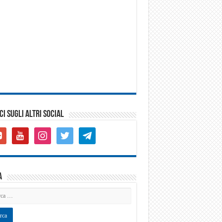
CI SUGLI ALTRI SOCIAL
gle-
youtube
instagram
twitter
telegram
s-
are
a