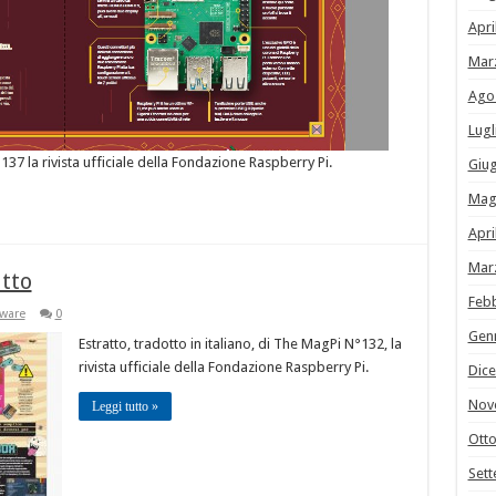
Apri
Mar
Ago
Lugl
°137 la rivista ufficiale della Fondazione Raspberry Pi.
Giu
Mag
Apri
Mar
utto
Feb
tware
0
Gen
Estratto, tradotto in italiano, di The MagPi N°132, la
rivista ufficiale della Fondazione Raspberry Pi.
Dic
Nov
Leggi tutto »
Ott
Set