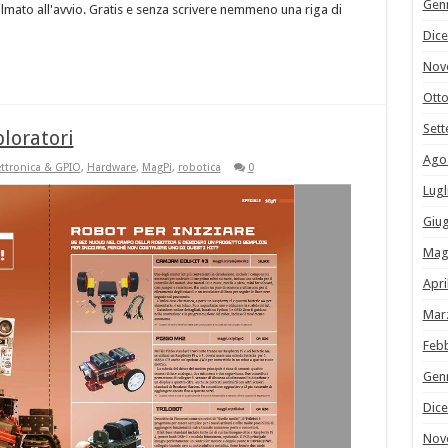
Gen
ilmato all'avvio. Gratis e senza scrivere nemmeno una riga di
Dic
Nov
Ott
Set
ploratori
Ago
ettronica & GPIO
,
Hardware
,
MagPi
,
robotica
0
Lugl
Giu
Mag
Apri
Mar
Feb
Gen
Dic
Nov