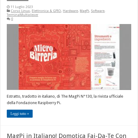
11 Luglio 2023
Corso Linux
,
Elettronica & GPIO
,
Hardware
,
MagPi
,
Software
,
TerminalMultiplexer
0
Estratto, tradotto in italiano, di The MagPi N°130, la rivista ufficiale
della Fondazione Raspberry Pi.
Leggi tutto »
MagPi in Italiano! Domotica Fai-Da-Te Con