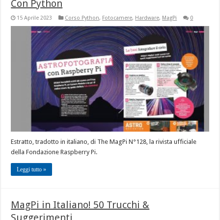
Con Python
15 Aprile 2023
Corso Python
,
Fotocamere
,
Hardware
,
MagPi
0
Estratto, tradotto in italiano, di The MagPi N°128, la rivista ufficiale
della Fondazione Raspberry Pi.
Leggi tutto »
MagPi in Italiano! 50 Trucchi &
Suggerimenti