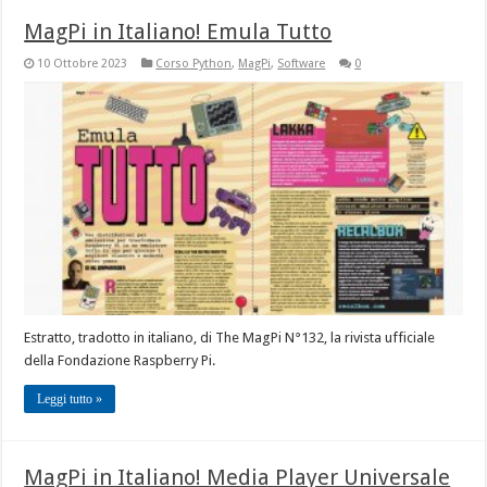
MagPi in Italiano! Emula Tutto
10 Ottobre 2023
Corso Python
,
MagPi
,
Software
0
Estratto, tradotto in italiano, di The MagPi N°132, la rivista ufficiale
della Fondazione Raspberry Pi.
Leggi tutto »
MagPi in Italiano! Media Player Universale