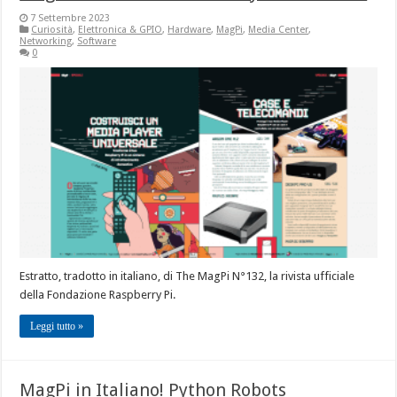
7 Settembre 2023
Curiosità
,
Elettronica & GPIO
,
Hardware
,
MagPi
,
Media Center
,
Networking
,
Software
0
Estratto, tradotto in italiano, di The MagPi N°132, la rivista ufficiale
della Fondazione Raspberry Pi.
Leggi tutto »
MagPi in Italiano! Python Robots