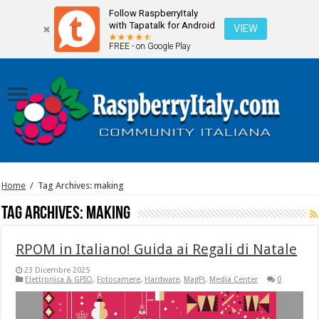
Follow RaspberryItaly
with Tapatalk for Android
VIEW
FREE - on Google Play
Home
/
Tag Archives: making
Tag Archives:
making
RPOM in Italiano! Guida ai Regali di Natale
23 Dicembre 2025
Elettronica & GPIO
,
Fotocamere
,
Hardware
,
MagPi
,
Media Center
0