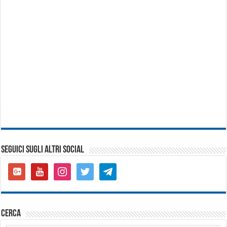
SEGUICI SUGLI ALTRI SOCIAL
google-
youtube
instagram
twitter
telegram
plus-
square
cerca