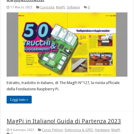
17 Marzo 2023
Curiosità
,
MagPi
,
Software
0
Estratto, tradotto in italiano, di The MagPi N°127, la rivista ufficiale
della Fondazione Raspberry Pi.
Leggi tutto »
MagPi in Italiano! Guida di Partenza 2023
9 Gennaio 2023
Corso Python
,
Elettronica & GPIO
,
Hardware
,
MagPi
0