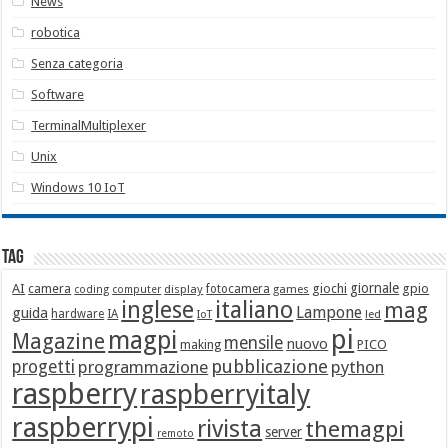
News
robotica
Senza categoria
Software
TerminalMultiplexer
Unix
Windows 10 IoT
Tag
giornale
AI
camera
giochi
gpio
display
fotocamera
games
coding
computer
italiano
inglese
mag
Lampone
guida
hardware
IA
led
IoT
pi
magpi
Magazine
mensile
nuovo
making
PICO
pubblicazione
progetti
programmazione
python
raspberry
raspberryitaly
raspberrypi
rivista
themagpi
server
remoto