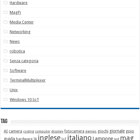
Hardware
MagPi
Media Center
Networking
News
robotica
Senza categoria
Software
TerminalMultiplexer
Unix
Windows 10 IoT
Tag
giornale
AI
camera
giochi
gpio
display
fotocamera
games
coding
computer
italiano
inglese
mag
Lampone
guida
hardware
IA
led
IoT