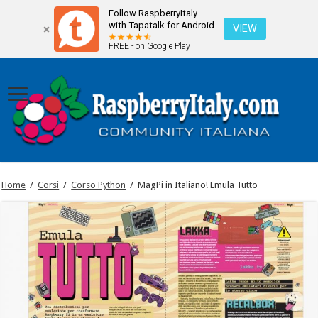
Follow RaspberryItaly
with Tapatalk for Android
VIEW
FREE - on Google Play
Home
/
Corsi
/
Corso Python
/
MagPi in Italiano! Emula Tutto