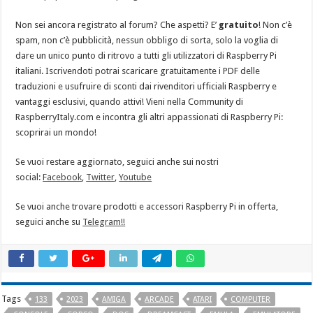
Non sei ancora registrato al forum? Che aspetti? E’
gratuito
! Non c’è
spam, non c’è pubblicità, nessun obbligo di sorta, solo la voglia di
dare un unico punto di ritrovo a tutti gli utilizzatori di Raspberry Pi
italiani. Iscrivendoti potrai scaricare gratuitamente i PDF delle
traduzioni e usufruire di sconti dai rivenditori ufficiali Raspberry e
vantaggi esclusivi, quando attivi! Vieni nella Community di
RaspberryItaly.com e incontra gli altri appassionati di Raspberry Pi:
scoprirai un mondo!
Se vuoi restare aggiornato, seguici anche sui nostri
social:
Facebook
,
Twitter
,
Youtube
Se vuoi anche trovare prodotti e accessori Raspberry Pi in offerta,
seguici anche su
Telegram!!
Tags
133
2023
AMIGA
ARCADE
ATARI
COMPUTER