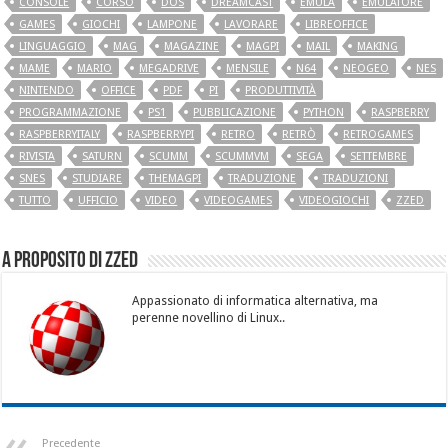
CONSOLE
CORSO
DOS
DREAMCAST
EMULA
EMULATORE
GAMES
GIOCHI
LAMPONE
LAVORARE
LIBREOFFICE
LINGUAGGIO
MAG
MAGAZINE
MAGPI
MAIL
MAKING
MAME
MARIO
MEGADRIVE
MENSILE
N64
NEOGEO
NES
NINTENDO
OFFICE
PDF
PI
PRODUTTIVITÀ
PROGRAMMAZIONE
PS1
PUBBLICAZIONE
PYTHON
RASPBERRY
RASPBERRYITALY
RASPBERRYPI
RETRO
RETRÒ
RETROGAMES
RIVISTA
SATURN
SCUMM
SCUMMVM
SEGA
SETTEMBRE
SNES
STUDIARE
THEMAGPI
TRADUZIONE
TRADUZIONI
TUTTO
UFFICIO
VIDEO
VIDEOGAMES
VIDEOGIOCHI
ZZED
A proposito di Zzed
Appassionato di informatica alternativa, ma
perenne novellino di Linux..
Precedente