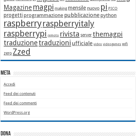
pi
magpi
Magazine
mensile
nuovo
making
PICO
pubblicazione
progetti
programmazione
python
raspberry
raspberryitaly
raspberrypi
rivista
themagpi
server
remoto
traduzione
traduzioni
ufficiale
wifi
video
videogames
Zzed
zero
Meta
Accedi
Feed dei contenuti
Feed dei commenti
WordPress.org
Dona