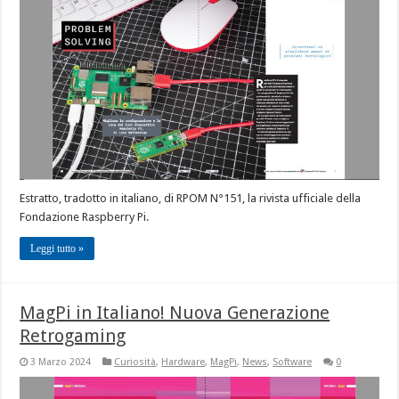
Estratto, tradotto in italiano, di RPOM N°151, la rivista ufficiale della
Fondazione Raspberry Pi.
Leggi tutto »
MagPi in Italiano! Nuova Generazione
Retrogaming
3 Marzo 2024
Curiosità
,
Hardware
,
MagPi
,
News
,
Software
0