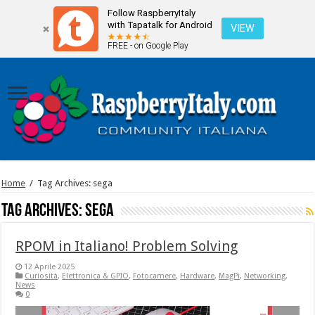
Follow RaspberryItaly
with Tapatalk for Android
VIEW
FREE - on Google Play
Home
/
Tag Archives: sega
Tag Archives:
sega
RPOM in Italiano! Problem Solving
12 Aprile 2025
Curiosità
,
Elettronica & GPIO
,
Fotocamere
,
Hardware
,
MagPi
,
Networking
,
News
0