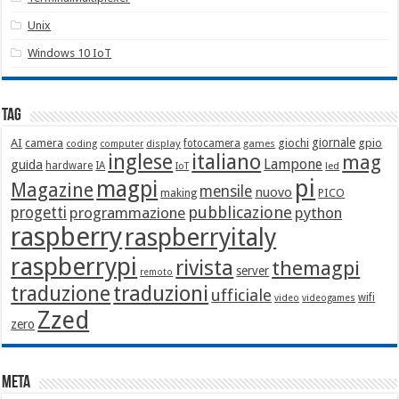
Unix
Windows 10 IoT
Tag
giornale
AI
camera
giochi
gpio
display
fotocamera
games
coding
computer
italiano
inglese
mag
Lampone
guida
hardware
IA
led
IoT
pi
magpi
Magazine
mensile
nuovo
making
PICO
pubblicazione
progetti
programmazione
python
raspberry
raspberryitaly
raspberrypi
rivista
themagpi
server
remoto
traduzione
traduzioni
ufficiale
wifi
video
videogames
Zzed
zero
Meta