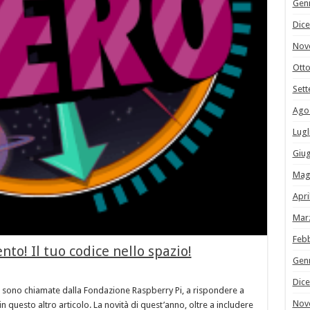
Gen
Dic
Nov
Ott
Set
Ago
Lugl
Giu
Mag
Apri
Mar
Feb
to! Il tuo codice nello spazio!
Gen
Dic
e sono chiamate dalla Fondazione Raspberry Pi, a rispondere a
Nov
in questo altro articolo. La novità di quest’anno, oltre a includere