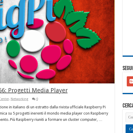
SEGUI
goo
plu
66: Progetti Media Player
squ
Center
,
Networking
0
cerc
ne in italiano di un estratto dalla rivista ufficiale Raspberry Pi
ica su 5 progetti inerenti il mondo media player con Raspberry
mento. Più Raspberry riuniti a formare un cluster computer, …