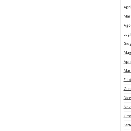
Apri
Mar
Ago
Lugl
Giu
Mag
Apri
Mar
Feb
Gen
Dic
Nov
Ott
Set