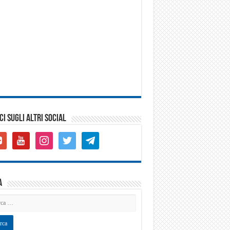
CI SUGLI ALTRI SOCIAL
gle-
youtube
instagram
twitter
telegram
s-
are
a