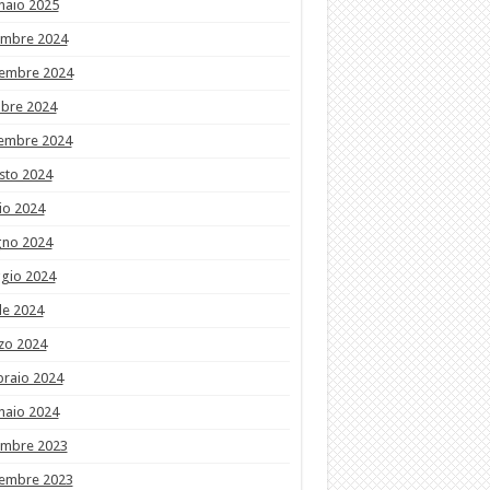
naio 2025
embre 2024
embre 2024
obre 2024
tembre 2024
sto 2024
io 2024
gno 2024
gio 2024
le 2024
zo 2024
braio 2024
naio 2024
embre 2023
embre 2023