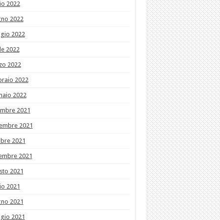
io 2022
gno 2022
gio 2022
le 2022
zo 2022
braio 2022
naio 2022
embre 2021
embre 2021
obre 2021
tembre 2021
sto 2021
io 2021
gno 2021
gio 2021