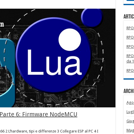
Artic
RPOM
RPOM
RPOM
RPOM
da 
RPOM
Archi
Ago
Lugl
 Parte 6: Firmware NodeMCU
Giu
Mag
66 2 L’hardware, tipi e differenze 3 Collegare ESP al PC 4 I