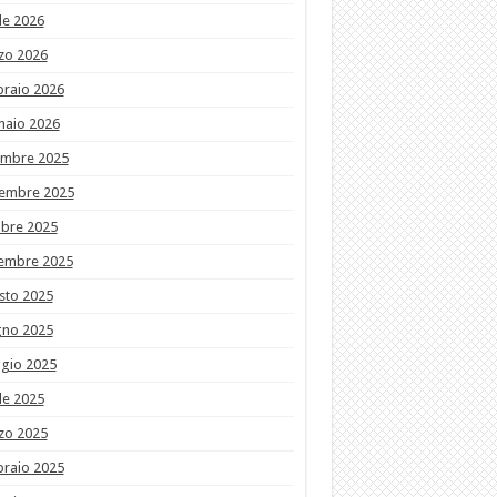
le 2026
zo 2026
braio 2026
naio 2026
embre 2025
embre 2025
obre 2025
tembre 2025
sto 2025
gno 2025
gio 2025
le 2025
zo 2025
braio 2025