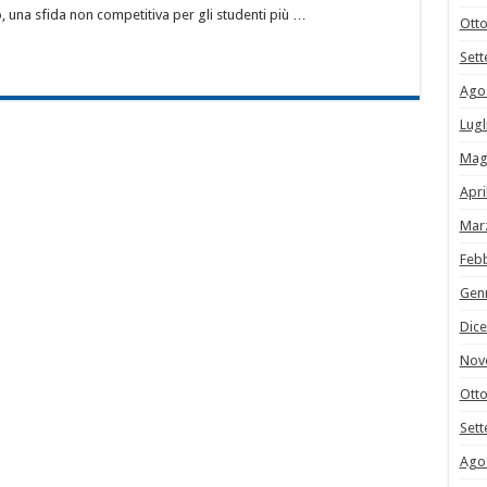
ro, una sfida non competitiva per gli studenti più …
Ott
Set
Ago
Lugl
Mag
Apri
Mar
Feb
Gen
Dic
Nov
Ott
Set
Ago