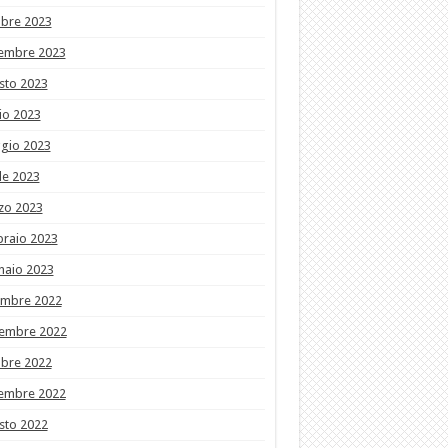
obre 2023
tembre 2023
sto 2023
io 2023
gio 2023
le 2023
zo 2023
braio 2023
naio 2023
embre 2022
embre 2022
obre 2022
tembre 2022
sto 2022