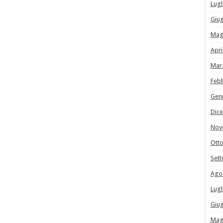
Lugl
Giu
Mag
Apri
Mar
Feb
Gen
Dic
Nov
Ott
Set
Ago
Lugl
Giu
Mag