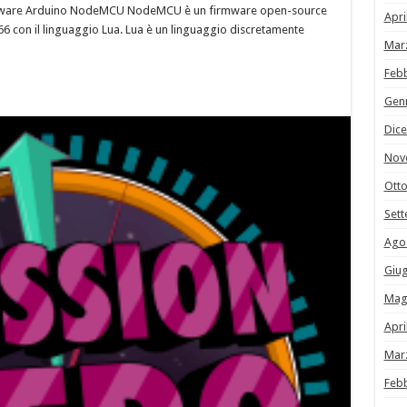
irmware Arduino NodeMCU NodeMCU è un firmware open-source
Apri
 con il linguaggio Lua. Lua è un linguaggio discretamente
Mar
Feb
Gen
Dic
Nov
Ott
Set
Ago
Giu
Mag
Apri
Mar
Feb