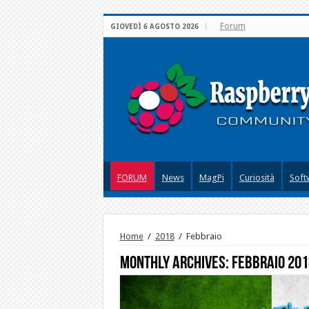
Forum
GIOVEDÌ 6 AGOSTO 2026
FORUM
News
MagPi
Curiosità
Soft
Home
/
2018
/
Febbraio
Monthly Archives:
Febbraio 201