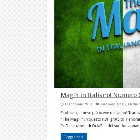
MagPi in Italiano! Numero 
17 Febbraio 2018
Hardware
,
MagPi
,
Media 
Febbraio, il mese più breve dell’anno! Traduzio
“The MagPi” In questo PDF gratuito: Panoram
Pi. Descrizione di OctaPi e del suo funziona
Leggi tutto »