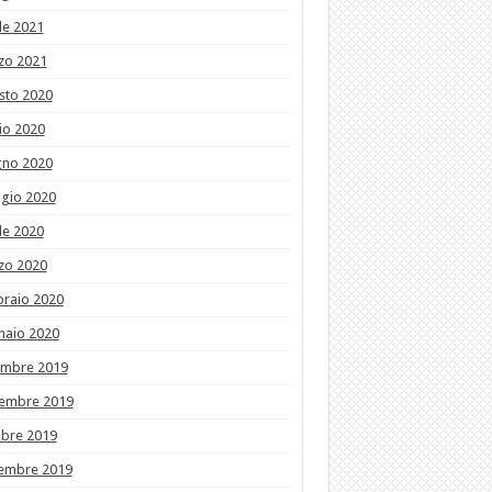
le 2021
zo 2021
sto 2020
io 2020
gno 2020
gio 2020
le 2020
zo 2020
braio 2020
naio 2020
embre 2019
embre 2019
obre 2019
tembre 2019