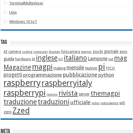
TerminalMultiplexer
Unix
Windows 10 IoT
Tag
giornale
AI
camera
giochi
gpio
display
fotocamera
games
coding
computer
italiano
inglese
mag
Lampone
guida
hardware
IA
led
IoT
pi
magpi
Magazine
mensile
nuovo
making
PICO
pubblicazione
progetti
programmazione
python
raspberry
raspberryitaly
raspberrypi
rivista
themagpi
server
remoto
traduzione
traduzioni
ufficiale
wifi
video
videogames
Zzed
zero
Meta