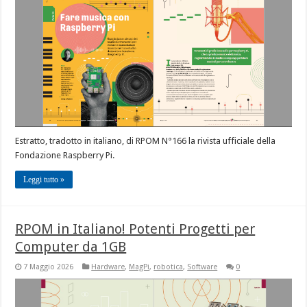
Estratto, tradotto in italiano, di RPOM N°166 la rivista ufficiale della
Fondazione Raspberry Pi.
Leggi tutto »
RPOM in Italiano! Potenti Progetti per
Computer da 1GB
7 Maggio 2026
Hardware
,
MagPi
,
robotica
,
Software
0