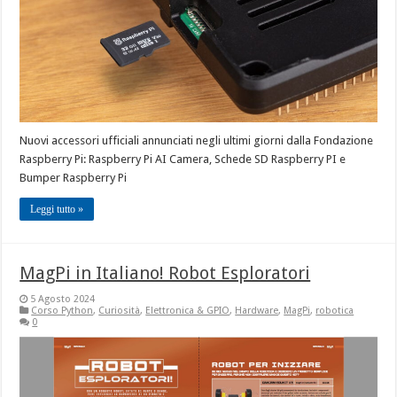
Nuovi accessori ufficiali annunciati negli ultimi giorni dalla Fondazione
Raspberry Pi: Raspberry Pi AI Camera, Schede SD Raspberry PI e
Bumper Raspberry Pi
Leggi tutto »
MagPi in Italiano! Robot Esploratori
5 Agosto 2024
Corso Python
,
Curiosità
,
Elettronica & GPIO
,
Hardware
,
MagPi
,
robotica
0