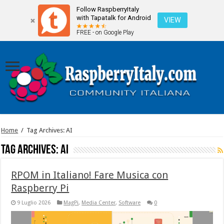
Follow RaspberryItaly
with Tapatalk for Android
VIEW
FREE - on Google Play
Home
/
Tag Archives: AI
Tag Archives:
AI
RPOM in Italiano! Fare Musica con
Raspberry Pi
9 Luglio 2026
MagPi
,
Media Center
,
Software
0