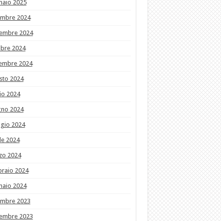
naio 2025
embre 2024
embre 2024
obre 2024
tembre 2024
sto 2024
io 2024
gno 2024
gio 2024
le 2024
zo 2024
braio 2024
naio 2024
embre 2023
embre 2023