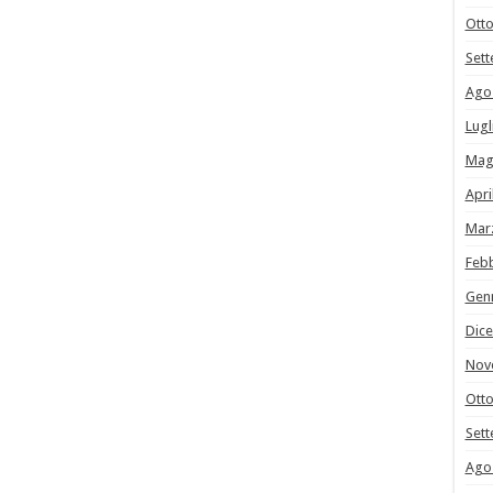
Ott
Set
Ago
Lugl
Mag
Apri
Mar
Feb
Gen
Dic
Nov
Ott
Set
Ago