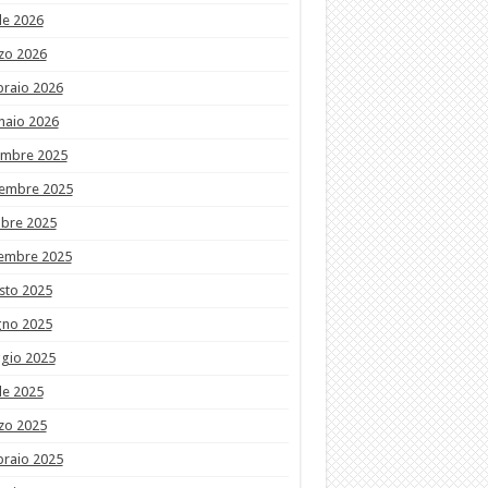
le 2026
zo 2026
braio 2026
naio 2026
embre 2025
embre 2025
obre 2025
tembre 2025
sto 2025
gno 2025
gio 2025
le 2025
zo 2025
braio 2025