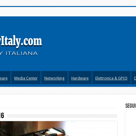
ware
Media Center
Networking
Hardware
Elettronica & GPIO
segui
16