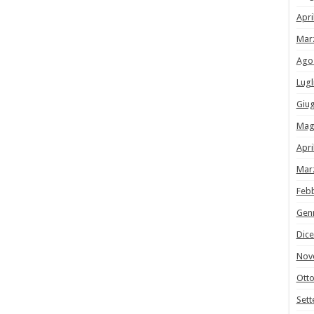
Apri
Mar
Ago
Lugl
Giu
Mag
Apri
Mar
Feb
Gen
Dic
Nov
Ott
Set