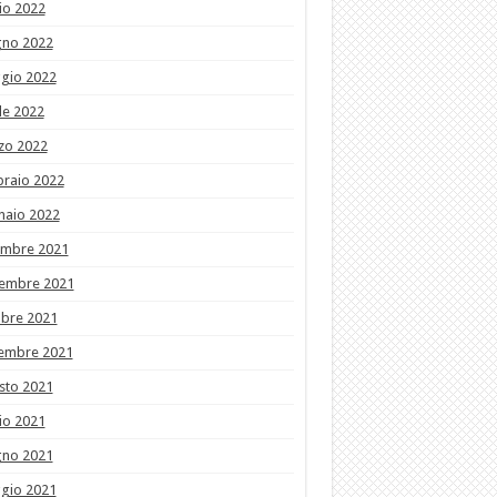
io 2022
gno 2022
gio 2022
le 2022
zo 2022
braio 2022
naio 2022
embre 2021
embre 2021
obre 2021
tembre 2021
sto 2021
io 2021
gno 2021
gio 2021