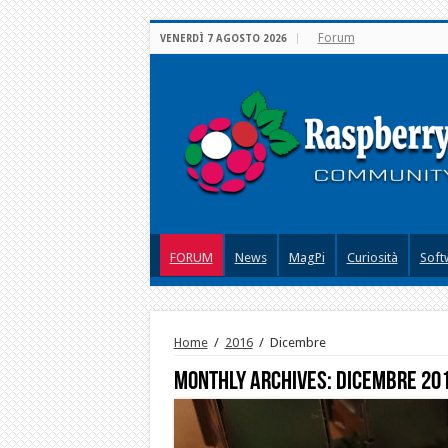
Forum
VENERDÌ 7 AGOSTO 2026
FORUM
News
MagPi
Curiosità
Soft
Home
/
2016
/
Dicembre
Monthly Archives:
Dicembre 20