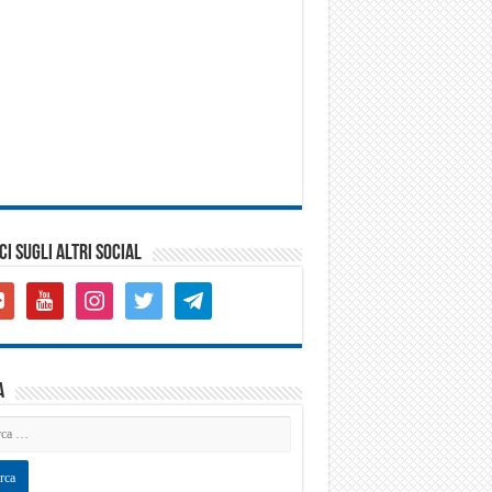
CI SUGLI ALTRI SOCIAL
gle-
youtube
instagram
twitter
telegram
s-
are
a