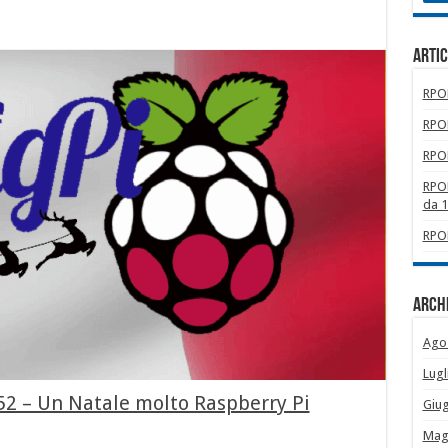
Artic
RPOM
RPOM
RPOM
RPOM
da 
RPOM
Archi
Ago
Lugl
52 – Un Natale molto Raspberry Pi
Giu
Mag