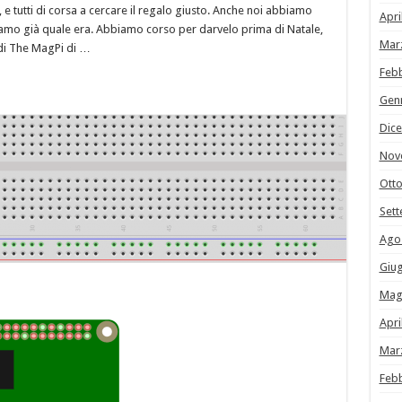
a, e tutti di corsa a cercare il regalo giusto. Anche noi abbiamo
Apri
evamo già quale era. Abbiamo corso per darvelo prima di Natale,
Mar
 di The MagPi di …
Feb
Gen
Dic
Nov
Ott
Set
Ago
Giu
Mag
Apri
Mar
Feb