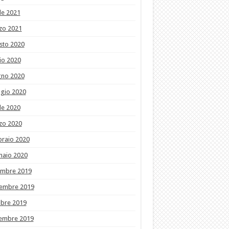
le 2021
zo 2021
sto 2020
io 2020
gno 2020
gio 2020
le 2020
zo 2020
braio 2020
naio 2020
embre 2019
embre 2019
obre 2019
tembre 2019