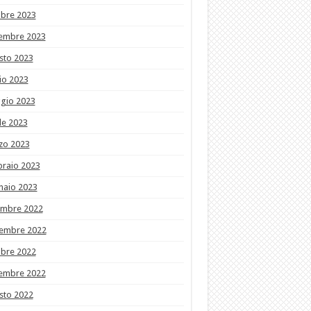
obre 2023
tembre 2023
sto 2023
io 2023
gio 2023
le 2023
zo 2023
braio 2023
naio 2023
embre 2022
embre 2022
obre 2022
tembre 2022
sto 2022