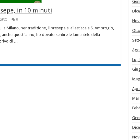
Gen
sepe, in 10 minuti
Dic
 GPIO
0
Nov
qui a Milano, per tradizione, il presepe si allestisce a S. Ambrogio,
Ott
i, anche quest’ anno, ho dovuto sentire le lamentele della
Set
 privo di …
Ago
Lugl
Giu
Mag
Apri
Mar
Feb
Gen
Dic
Nov