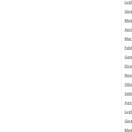
Lugl
Giu
Mag
Apri
Mar
Feb
Gen
Dic
Nov
Ott
Set
Ago
Lugl
Giu
Mag