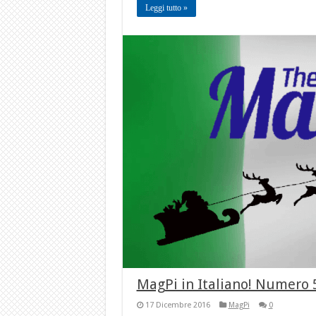
Leggi tutto »
MagPi in Italiano! Numero 
17 Dicembre 2016
MagPi
0