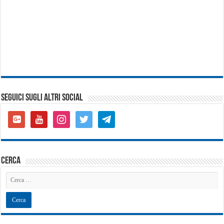
SEGUICI SUGLI ALTRI SOCIAL
google-
youtube
instagram
twitter
telegram
plus-
square
cerca