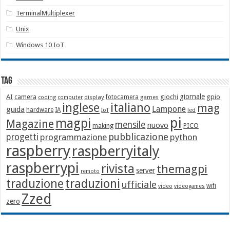
TerminalMultiplexer
Unix
Windows 10 IoT
Tag
giornale
AI
camera
giochi
gpio
display
fotocamera
games
coding
computer
italiano
inglese
mag
Lampone
guida
hardware
IA
led
IoT
pi
magpi
Magazine
mensile
nuovo
making
PICO
pubblicazione
progetti
programmazione
python
raspberry
raspberryitaly
raspberrypi
rivista
themagpi
server
remoto
traduzione
traduzioni
ufficiale
wifi
video
videogames
Zzed
zero