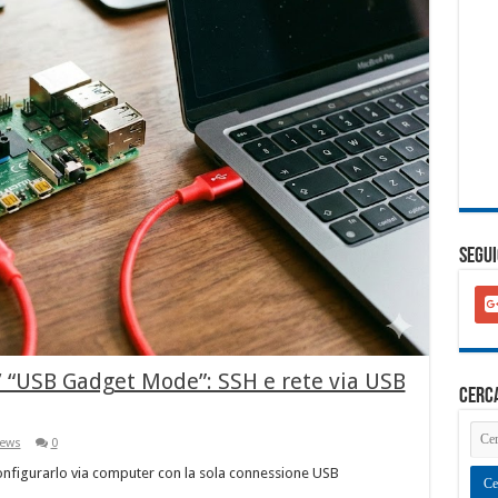
SEGUI
goo
plu
squ
’ “USB Gadget Mode”: SSH e rete via USB
cerc
ews
0
nfigurarlo via computer con la sola connessione USB