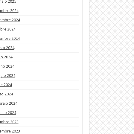
naio 2025
embre 2024
embre 2024
obre 2024
tembre 2024
sto 2024
io 2024
gno 2024
gio 2024
le 2024
zo 2024
braio 2024
naio 2024
embre 2023
embre 2023