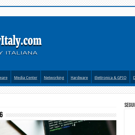
ware
Media Center
Networking
Hardware
Elettronica & GPIO
segui
6