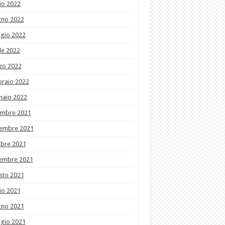
io 2022
gno 2022
gio 2022
le 2022
zo 2022
braio 2022
naio 2022
embre 2021
embre 2021
obre 2021
tembre 2021
sto 2021
io 2021
gno 2021
gio 2021