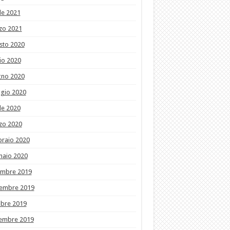
le 2021
zo 2021
sto 2020
io 2020
gno 2020
gio 2020
le 2020
zo 2020
braio 2020
naio 2020
embre 2019
embre 2019
obre 2019
tembre 2019