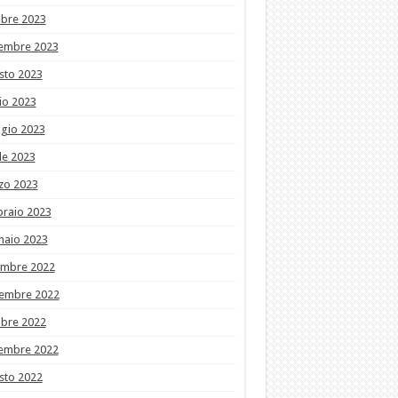
obre 2023
tembre 2023
sto 2023
io 2023
gio 2023
le 2023
zo 2023
braio 2023
naio 2023
embre 2022
embre 2022
obre 2022
tembre 2022
sto 2022