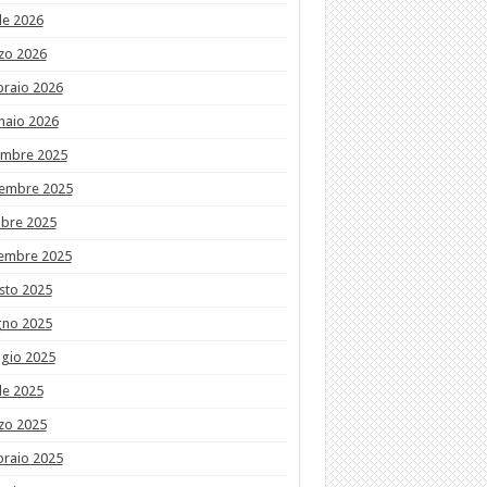
le 2026
zo 2026
braio 2026
naio 2026
embre 2025
embre 2025
obre 2025
tembre 2025
sto 2025
gno 2025
gio 2025
le 2025
zo 2025
braio 2025