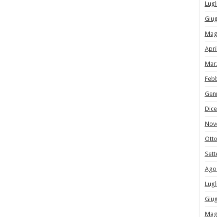
Lugl
Giu
Mag
Apri
Mar
Feb
Gen
Dic
Nov
Ott
Set
Ago
Lugl
Giu
Mag