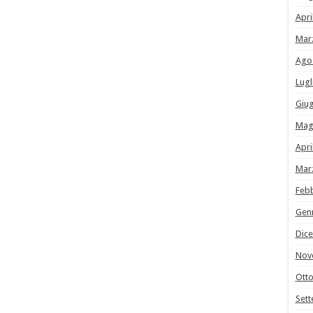
Apri
Mar
Ago
Lugl
Giu
Mag
Apri
Mar
Feb
Gen
Dic
Nov
Ott
Set