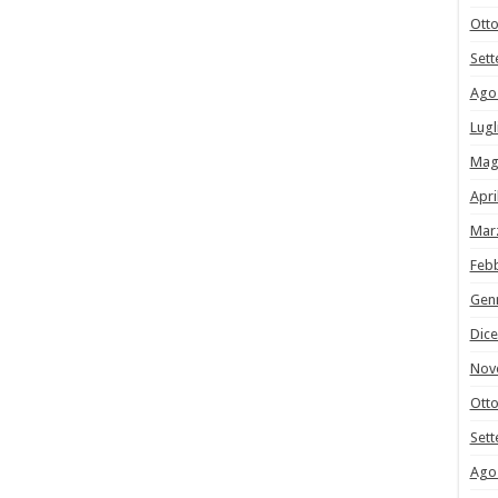
Ott
Set
Ago
Lugl
Mag
Apri
Mar
Feb
Gen
Dic
Nov
Ott
Set
Ago