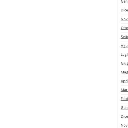
Gen
Dic
Nov
Ott
Set
Ago
Lugl
Giu
Mag
Apri
Mar
Feb
Gen
Dic
Nov