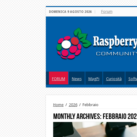
Forum
DOMENICA 9 AGOSTO 2026
FORUM
News
MagPi
Curiosità
Soft
Home
/
2026
/
Febbraio
Monthly Archives:
Febbraio 202