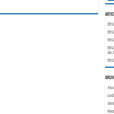
Artic
RPOM
RPOM
RPOM
RPOM
da 
RPOM
Archi
Ago
Lugl
Giu
Mag