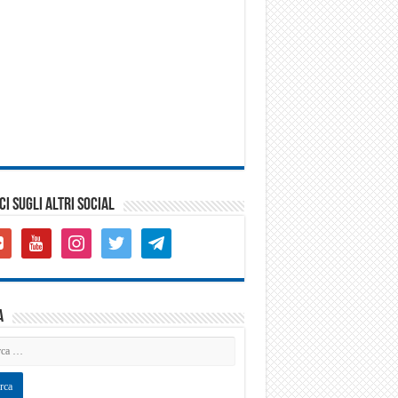
CI SUGLI ALTRI SOCIAL
gle-
youtube
instagram
twitter
telegram
s-
are
a