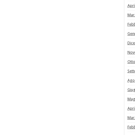
Apri
Mar
Feb
Gen
Dic
Nov
Ott
Set
Ago
Giu
Mag
Apri
Mar
Feb