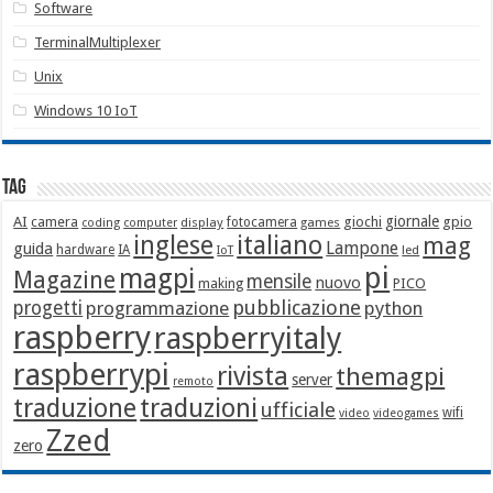
Software
TerminalMultiplexer
Unix
Windows 10 IoT
Tag
giornale
AI
camera
giochi
gpio
display
fotocamera
games
coding
computer
italiano
inglese
mag
Lampone
guida
hardware
IA
led
IoT
pi
magpi
Magazine
mensile
nuovo
making
PICO
pubblicazione
progetti
programmazione
python
raspberry
raspberryitaly
raspberrypi
rivista
themagpi
server
remoto
traduzione
traduzioni
ufficiale
wifi
video
videogames
Zzed
zero