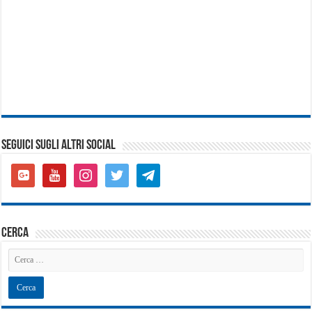
SEGUICI SUGLI ALTRI SOCIAL
google-
youtube
instagram
twitter
telegram
plus-
square
cerca