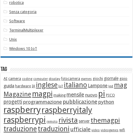
robotica
Senza categoria
Software
TerminalMultiplexer
Unix
Windows 10 IoT
Tag
giornale
AI
camera
giochi
gpio
display
fotocamera
games
coding
computer
italiano
inglese
mag
Lampone
guida
hardware
IA
led
IoT
pi
magpi
Magazine
mensile
nuovo
making
PICO
pubblicazione
progetti
programmazione
python
raspberry
raspberryitaly
raspberrypi
rivista
themagpi
server
remoto
traduzione
traduzioni
ufficiale
wifi
video
videogames