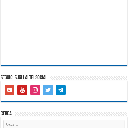
SEGUICI SUGLI ALTRI SOCIAL
google-
youtube
instagram
twitter
telegram
plus-
square
cerca