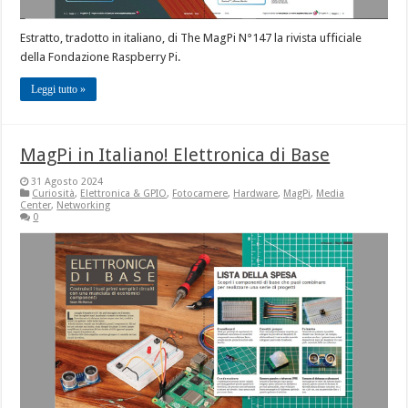
Estratto, tradotto in italiano, di The MagPi N°147 la rivista ufficiale
della Fondazione Raspberry Pi.
Leggi tutto »
MagPi in Italiano! Elettronica di Base
31 Agosto 2024
Curiosità
,
Elettronica & GPIO
,
Fotocamere
,
Hardware
,
MagPi
,
Media
Center
,
Networking
0