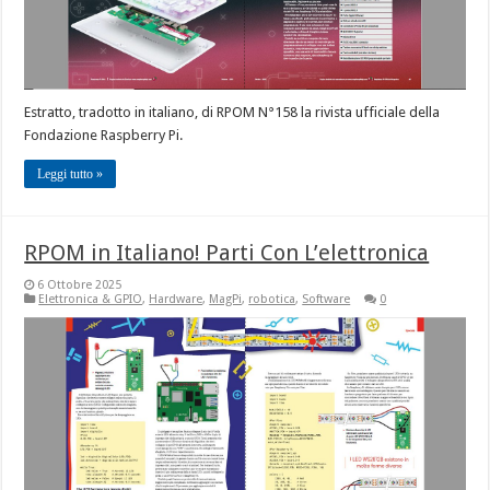
Estratto, tradotto in italiano, di RPOM N°158 la rivista ufficiale della
Fondazione Raspberry Pi.
Leggi tutto »
RPOM in Italiano! Parti Con L’elettronica
6 Ottobre 2025
Elettronica & GPIO
,
Hardware
,
MagPi
,
robotica
,
Software
0