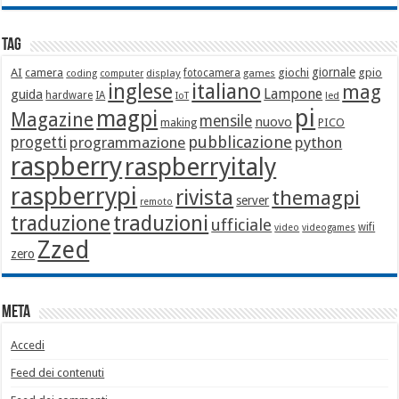
Tag
giornale
AI
camera
giochi
gpio
display
fotocamera
games
coding
computer
italiano
inglese
mag
Lampone
guida
hardware
IA
led
IoT
pi
magpi
Magazine
mensile
nuovo
making
PICO
pubblicazione
progetti
programmazione
python
raspberry
raspberryitaly
raspberrypi
rivista
themagpi
server
remoto
traduzione
traduzioni
ufficiale
wifi
video
videogames
Zzed
zero
Meta
Accedi
Feed dei contenuti