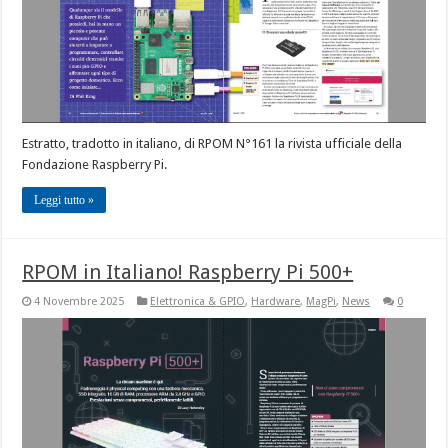
Estratto, tradotto in italiano, di RPOM N°161 la rivista ufficiale della
Fondazione Raspberry Pi.
Leggi tutto »
RPOM in Italiano! Raspberry Pi 500+
4 Novembre 2025
Elettronica & GPIO
,
Hardware
,
MagPi
,
News
0