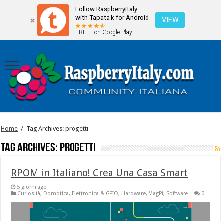
Follow RaspberryItaly
with Tapatalk for Android
VIEW
FREE - on Google Play
Home
/
Tag Archives: progetti
Tag Archives:
progetti
RPOM in Italiano! Crea Una Casa Smart
5 giorni ago
Curiosità
,
Domotica
,
Elettronica & GPIO
,
Hardware
,
MagPi
,
Software
0