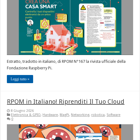
Estratto, tradotto in italiano, di RPOM N°167 la rivista ufficiale della
Fondazione Raspberry Pi.
Leggi tutto »
RPOM in Italiano! Riprenditi Il Tuo Cloud
8 Giugno 2026
Elettronica & GPIO
,
Hardware
,
MagPi
,
Networking
,
robotica
,
Software
0