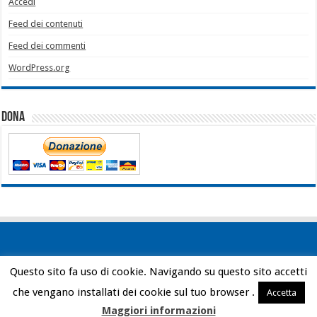
Accedi
Feed dei contenuti
Feed dei commenti
WordPress.org
Dona
Questo sito fa uso di cookie. Navigando su questo sito accetti
Powered by
WordPress
| Designed by
Bob Vann
che vengano installati dei cookie sul tuo browser .
Accetta
© Copyright 2026, All Rights Reserved
Maggiori informazioni