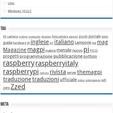
Unix
Windows 10 IoT
Tag
giornale
AI
camera
giochi
gpio
display
fotocamera
games
coding
computer
italiano
inglese
mag
Lampone
guida
hardware
IA
led
IoT
pi
magpi
Magazine
mensile
nuovo
making
PICO
pubblicazione
progetti
programmazione
python
raspberry
raspberryitaly
raspberrypi
rivista
themagpi
server
remoto
traduzione
traduzioni
ufficiale
wifi
video
videogames
Zzed
zero
Meta