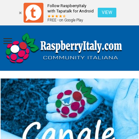
Follow RaspberryItaly
with Tapatalk for Android
VIEW
FREE - on Google Play