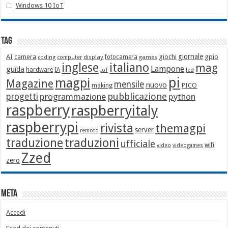
Windows 10 IoT
Tag
giornale
AI
camera
giochi
gpio
display
fotocamera
games
coding
computer
italiano
inglese
mag
Lampone
guida
hardware
IA
led
IoT
pi
magpi
Magazine
mensile
nuovo
making
PICO
pubblicazione
progetti
programmazione
python
raspberry
raspberryitaly
raspberrypi
rivista
themagpi
server
remoto
traduzione
traduzioni
ufficiale
wifi
video
videogames
Zzed
zero
Meta
Accedi