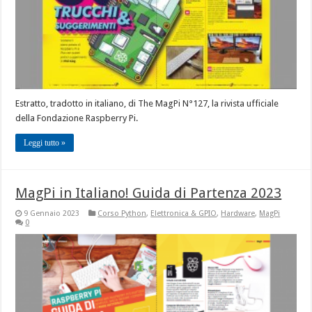
Estratto, tradotto in italiano, di The MagPi N°127, la rivista ufficiale
della Fondazione Raspberry Pi.
Leggi tutto »
MagPi in Italiano! Guida di Partenza 2023
9 Gennaio 2023
Corso Python
,
Elettronica & GPIO
,
Hardware
,
MagPi
0