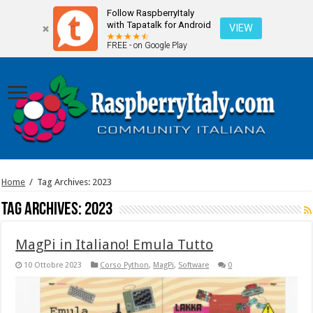
Follow RaspberryItaly
with Tapatalk for Android
VIEW
FREE - on Google Play
Home
/
Tag Archives: 2023
Tag Archives:
2023
MagPi in Italiano! Emula Tutto
10 Ottobre 2023
Corso Python
,
MagPi
,
Software
0