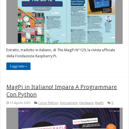
Estratto, tradotto in italiano, di The MagPi N°129, la rivista ufficiale
della Fondazione Raspberry Pi.
Leggi tutto »
MagPi in Italiano! Impara A Programmare
Con Python
15 Aprile 2023
Corso Python
,
Fotocamere
,
Hardware
,
MagPi
0