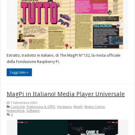
Estratto, tradotto in italiano, di The MagPi N°132, la rivista ufficiale
della Fondazione Raspberry Pi.
Leggi tutto »
MagPi in Italiano! Media Player Universale
7 Settembre 2023
Curiosità
,
Elettronica & GPIO
,
Hardware
,
MagPi
,
Media Center
,
Networking
,
Software
0