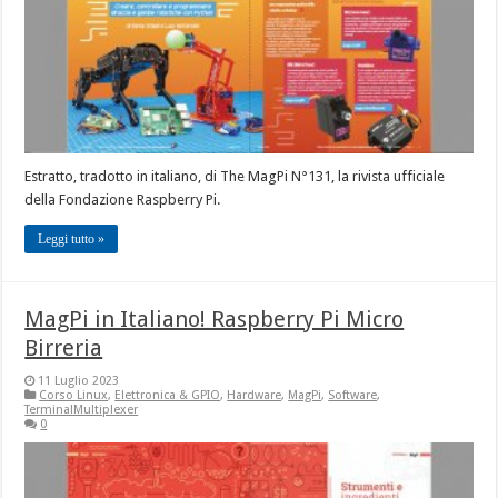
Estratto, tradotto in italiano, di The MagPi N°131, la rivista ufficiale
della Fondazione Raspberry Pi.
Leggi tutto »
MagPi in Italiano! Raspberry Pi Micro
Birreria
11 Luglio 2023
Corso Linux
,
Elettronica & GPIO
,
Hardware
,
MagPi
,
Software
,
TerminalMultiplexer
0