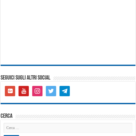
SEGUICI SUGLI ALTRI SOCIAL
google-
youtube
instagram
twitter
telegram
plus-
square
cerca