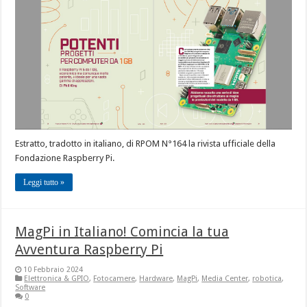
Estratto, tradotto in italiano, di RPOM N°164 la rivista ufficiale della
Fondazione Raspberry Pi.
Leggi tutto »
MagPi in Italiano! Comincia la tua
Avventura Raspberry Pi
10 Febbraio 2024
Elettronica & GPIO
,
Fotocamere
,
Hardware
,
MagPi
,
Media Center
,
robotica
,
Software
0