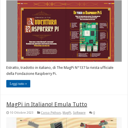
Estratto, tradotto in italiano, di The MagPi N°137 la rivista ufficiale
della Fondazione Raspberry Pi.
Leggi tutto »
MagPi in Italiano! Emula Tutto
10 Ottobre 2023
Corso Python
,
MagPi
,
Software
0