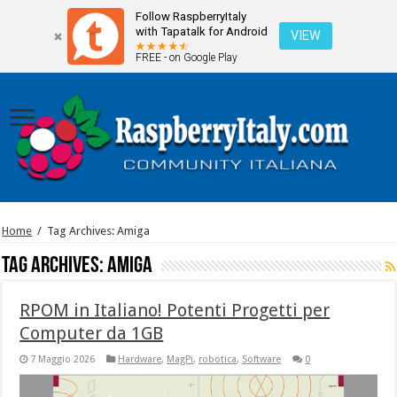
Follow RaspberryItaly
with Tapatalk for Android
VIEW
FREE - on Google Play
Home
/
Tag Archives: Amiga
Tag Archives:
Amiga
RPOM in Italiano! Potenti Progetti per
Computer da 1GB
7 Maggio 2026
Hardware
,
MagPi
,
robotica
,
Software
0