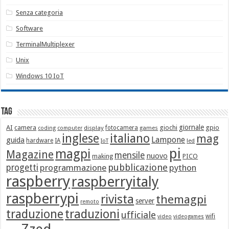
Senza categoria
Software
TerminalMultiplexer
Unix
Windows 10 IoT
Tag
giornale
AI
camera
giochi
gpio
display
fotocamera
games
coding
computer
italiano
inglese
mag
Lampone
guida
hardware
IA
led
IoT
pi
magpi
Magazine
mensile
nuovo
making
PICO
pubblicazione
progetti
programmazione
python
raspberry
raspberryitaly
raspberrypi
rivista
themagpi
server
remoto
traduzione
traduzioni
ufficiale
wifi
video
videogames