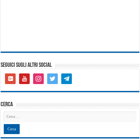
SEGUICI SUGLI ALTRI SOCIAL
google-
youtube
instagram
twitter
telegram
plus-
square
cerca