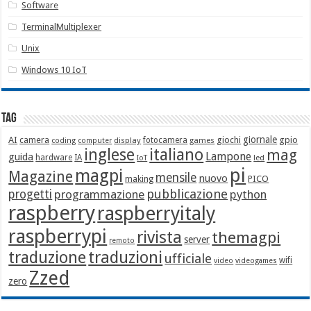
Software
TerminalMultiplexer
Unix
Windows 10 IoT
Tag
giornale
AI
camera
giochi
gpio
display
fotocamera
games
coding
computer
italiano
inglese
mag
Lampone
guida
hardware
IA
led
IoT
pi
magpi
Magazine
mensile
nuovo
making
PICO
pubblicazione
progetti
programmazione
python
raspberry
raspberryitaly
raspberrypi
rivista
themagpi
server
remoto
traduzione
traduzioni
ufficiale
wifi
video
videogames
Zzed
zero