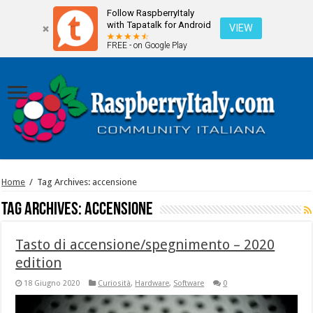
Follow RaspberryItaly
with Tapatalk for Android
VIEW
FREE - on Google Play
Home
/
Tag Archives: accensione
Tag Archives:
accensione
Tasto di accensione/spegnimento – 2020
edition
18 Giugno 2020
Curiosità
,
Hardware
,
Software
0