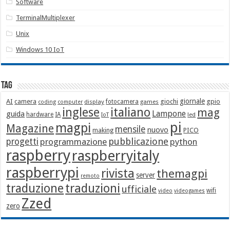
Software
TerminalMultiplexer
Unix
Windows 10 IoT
Tag
giornale
AI
camera
giochi
gpio
display
fotocamera
games
coding
computer
italiano
inglese
mag
Lampone
guida
hardware
IA
led
IoT
pi
magpi
Magazine
mensile
nuovo
making
PICO
pubblicazione
progetti
programmazione
python
raspberry
raspberryitaly
raspberrypi
rivista
themagpi
server
remoto
traduzione
traduzioni
ufficiale
wifi
video
videogames
Zzed
zero