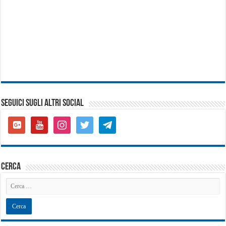
SEGUICI SUGLI ALTRI SOCIAL
google-
youtube
instagram
twitter
telegram
plus-
square
cerca