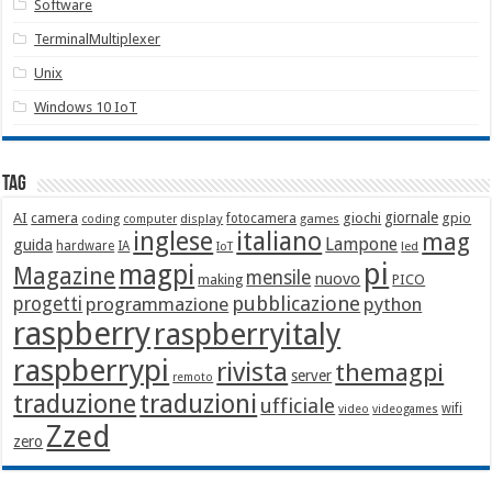
Software
TerminalMultiplexer
Unix
Windows 10 IoT
Tag
giornale
AI
camera
giochi
gpio
display
fotocamera
games
coding
computer
italiano
inglese
mag
Lampone
guida
hardware
IA
led
IoT
pi
magpi
Magazine
mensile
nuovo
making
PICO
pubblicazione
progetti
programmazione
python
raspberry
raspberryitaly
raspberrypi
rivista
themagpi
server
remoto
traduzione
traduzioni
ufficiale
wifi
video
videogames
Zzed
zero