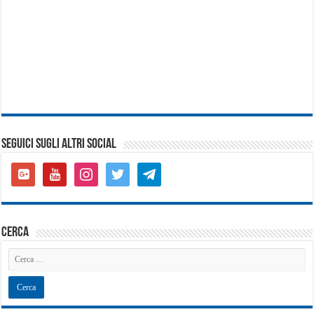
SEGUICI SUGLI ALTRI SOCIAL
google-
youtube
instagram
twitter
telegram
plus-
square
cerca