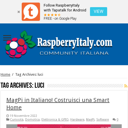
Follow RaspberryItaly
with Tapatalk for Android
VIEW
FREE - on Google Play
Home
/
Tag Archives: luci
Tag Archives:
luci
MagPi in Italiano! Costruisci una Smart
Home
19 Novembre 2022
Curiosità
,
Domotica
,
Elettronica & GPIO
,
Hardware
,
MagPi
,
Software
0