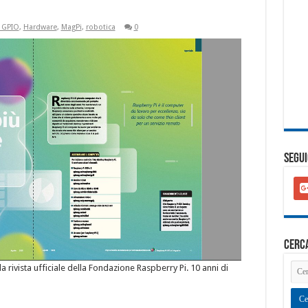
& GPIO
,
Hardware
,
MagPi
,
robotica
0
SEGUI
goo
plu
squ
cerc
la rivista ufficiale della Fondazione Raspberry Pi. 10 anni di