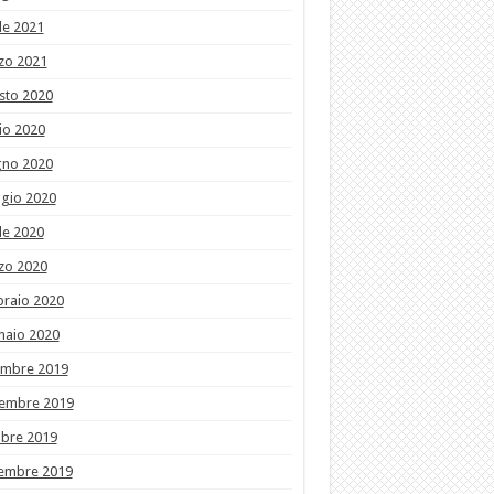
le 2021
zo 2021
sto 2020
io 2020
gno 2020
gio 2020
le 2020
zo 2020
braio 2020
naio 2020
embre 2019
embre 2019
obre 2019
tembre 2019