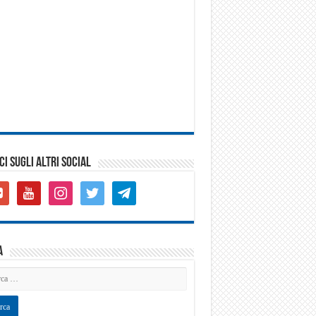
CI SUGLI ALTRI SOCIAL
gle-
youtube
instagram
twitter
telegram
s-
are
a