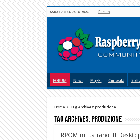
Forum
SABATO 8 AGOSTO 2026
FORUM
News
MagPi
Curiosità
Soft
Home
/
Tag Archives: produzione
Tag Archives:
produzione
RPOM in Italiano! Il Desktop