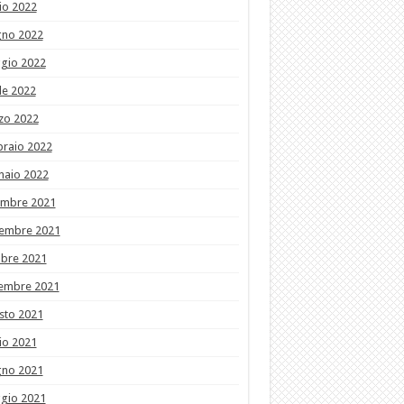
io 2022
gno 2022
gio 2022
le 2022
zo 2022
braio 2022
naio 2022
embre 2021
embre 2021
obre 2021
tembre 2021
sto 2021
io 2021
gno 2021
gio 2021