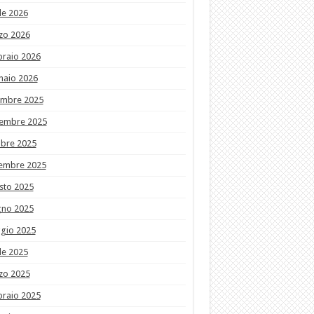
le 2026
zo 2026
braio 2026
naio 2026
embre 2025
embre 2025
obre 2025
tembre 2025
sto 2025
gno 2025
gio 2025
le 2025
zo 2025
braio 2025