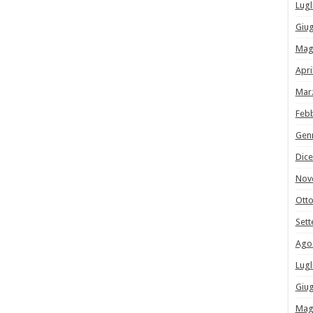
Lugl
Giu
Mag
Apri
Mar
Feb
Gen
Dic
Nov
Ott
Set
Ago
Lugl
Giu
Mag