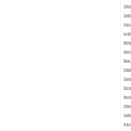
Ott
Set
Ago
Lugl
Mag
Apri
Mar
Feb
Gen
Dic
Nov
Ott
Set
Ago