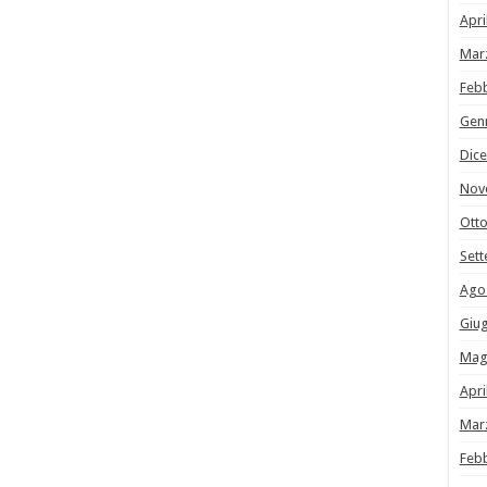
Apri
Mar
Feb
Gen
Dic
Nov
Ott
Set
Ago
Giu
Mag
Apri
Mar
Feb