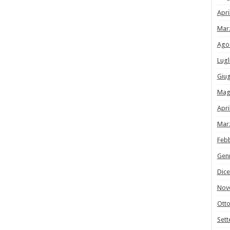
Apri
Mar
Ago
Lugl
Giu
Mag
Apri
Mar
Feb
Gen
Dic
Nov
Ott
Set