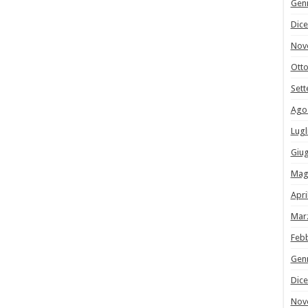
Gen
Dic
Nov
Ott
Set
Ago
Lugl
Giu
Mag
Apri
Mar
Feb
Gen
Dic
Nov