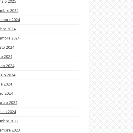
naio 2025
embre 2024
embre 2024
obre 2024
tembre 2024
sto 2024
io 2024
gno 2024
gio 2024
le 2024
zo 2024
braio 2024
naio 2024
embre 2023
embre 2023