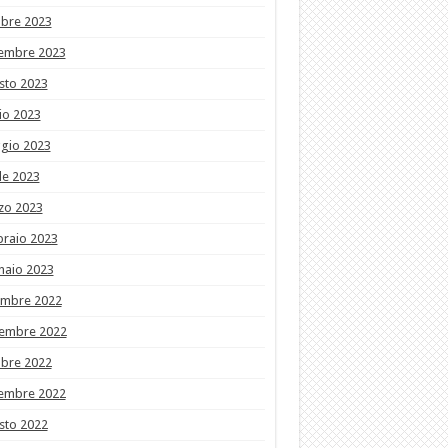
obre 2023
tembre 2023
sto 2023
io 2023
gio 2023
le 2023
zo 2023
braio 2023
naio 2023
embre 2022
embre 2022
obre 2022
tembre 2022
sto 2022