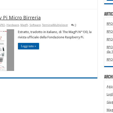
Artic
 Pi Micro Birreria
RPOM
GPIO
,
Hardware
,
MagPi
,
Software
,
TerminalMultiplexer
0
RPOM
Estratto, tradotto in italiano, di The MagPi N°130, la
rivista ufficiale della Fondazione Raspberry Pi.
RPOM
Leggi tutto »
RPOM
da 
RPOM
Archi
Ago
Lugl
Giu
Mag