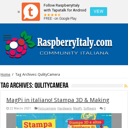
Follow RaspberryItaly
with Tapatalk for Android
VIEW
FREE - on Google Play
Home
/
Tag Archives: QulityCamera
Tag Archives:
QulityCamera
MagPi in italiano! Stampa 3D & Making
22 Marzo 2021
Fotocamere
,
Hardware
,
MagPi
,
Software
0