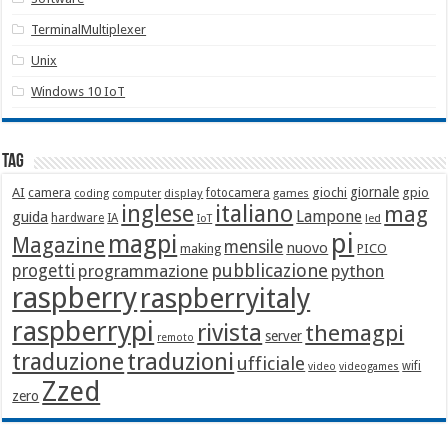
TerminalMultiplexer
Unix
Windows 10 IoT
Tag
giornale
AI
camera
giochi
gpio
display
fotocamera
games
coding
computer
italiano
inglese
mag
Lampone
guida
hardware
IA
led
IoT
pi
magpi
Magazine
mensile
nuovo
making
PICO
pubblicazione
progetti
programmazione
python
raspberry
raspberryitaly
raspberrypi
rivista
themagpi
server
remoto
traduzione
traduzioni
ufficiale
wifi
video
videogames
Zzed
zero