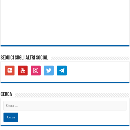
SEGUICI SUGLI ALTRI SOCIAL
google-
youtube
instagram
twitter
telegram
plus-
square
cerca