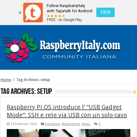
Follow RaspberryItaly
with Tapatalk for Android
VIEW
FREE - on Google Play
Home
/
Tag Archives: setup
Tag Archives:
setup
Raspberry Pi OS introduce l’ “USB Gadget
Mode”: SSH e rete via USB con un solo cavo
14 Febbraio 2026
Hardware
,
Networking
,
News
0