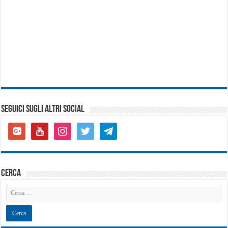
SEGUICI SUGLI ALTRI SOCIAL
google-
youtube
instagram
twitter
telegram
plus-
square
cerca