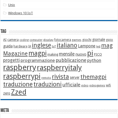
Unix
Windows 10 IoT
Tag
giornale
AI
camera
giochi
gpio
display
fotocamera
games
coding
computer
italiano
inglese
mag
Lampone
guida
hardware
IA
led
IoT
pi
magpi
Magazine
mensile
nuovo
making
PICO
pubblicazione
progetti
programmazione
python
raspberry
raspberryitaly
raspberrypi
rivista
themagpi
server
remoto
traduzione
traduzioni
ufficiale
wifi
video
videogames
Zzed
zero
Meta