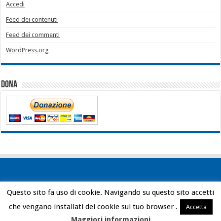
Accedi
Feed dei contenuti
Feed dei commenti
WordPress.org
Dona
Questo sito fa uso di cookie. Navigando su questo sito accetti
Powered by
WordPress
| Designed by
Bob Vann
che vengano installati dei cookie sul tuo browser .
Accetta
© Copyright 2026, All Rights Reserved
Maggiori informazioni