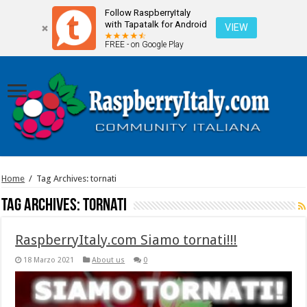
Follow RaspberryItaly
with Tapatalk for Android
VIEW
FREE - on Google Play
Home
/
Tag Archives: tornati
Tag Archives:
tornati
RaspberryItaly.com Siamo tornati!!!
18 Marzo 2021
About us
0