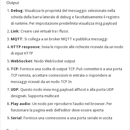
Output
Debug:
Visualizza le proprietà del messaggio selezionate nella
scheda della barra laterale di debug e facoltativamente il registro
di runtime. Per impostazione predefinita visualizza msg.payload
Link:
Creare cavi virtuali tra i flussi.
MQTT:
Si collega a un broker MQTT e pubblica messaggi
HTTP response:
Invia le risposte alle richieste ricevute da un nodo
di input HTTP
WebSocket:
Nodo WebSocket output
TCP:
Fornisce una scelta di output TCP. Può connettersi a una porta
TCP remota, accettare connessioni in entrata o rispondere ai
messaggi ricevuti da un nodo TCP In
UDP:
Questo nodo invia msg.payload all’host e alla porta UDP
designati. Supporta multicast
Play audio:
Un nodo per riprodurre l’audio nel browser. Per
funzionare la pagina web dell’editor deve essere aperta
Serial:
Fornisce una connessione a una porta seriale in uscita