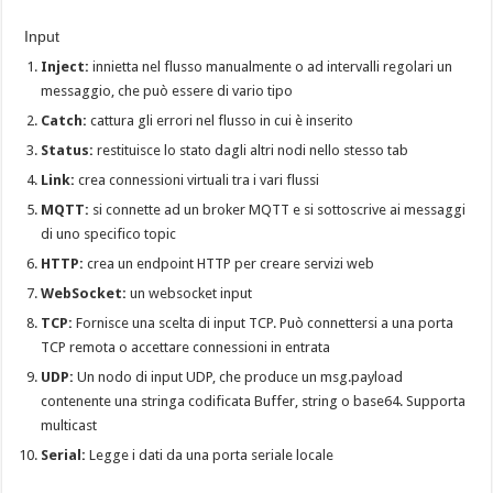
Input
Inject:
innietta nel flusso manualmente o ad intervalli regolari un
messaggio, che può essere di vario tipo
Catch:
cattura gli errori nel flusso in cui è inserito
Status:
restituisce lo stato dagli altri nodi nello stesso tab
Link:
crea connessioni virtuali tra i vari flussi
MQTT:
si connette ad un broker MQTT e si sottoscrive ai messaggi
di uno specifico topic
HTTP:
crea un endpoint HTTP per creare servizi web
WebSocket:
un websocket input
TCP:
Fornisce una scelta di input TCP. Può connettersi a una porta
TCP remota o accettare connessioni in entrata
UDP:
Un nodo di input UDP, che produce un msg.payload
contenente una stringa codificata Buffer, string o base64. Supporta
multicast
Serial:
Legge i dati da una porta seriale locale