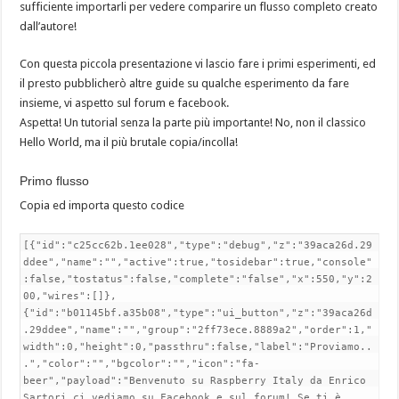
sufficiente importarli per vedere comparire un flusso completo creato
dall’autore!
Con questa piccola presentazione vi lascio fare i primi esperimenti, ed
il presto pubblicherò altre guide su qualche esperimento da fare
insieme, vi aspetto sul forum e facebook.
Aspetta! Un tutorial senza la parte più importante! No, non il classico
Hello World, ma il più brutale copia/incolla!
Primo flusso
Copia ed importa questo codice
[{"id":"c25cc62b.1ee028","type":"debug","z":"39aca26d.29
ddee","name":"","active":true,"tosidebar":true,"console"
:false,"tostatus":false,"complete":"false","x":550,"y":2
00,"wires":[]},
{"id":"b01145bf.a35b08","type":"ui_button","z":"39aca26d
.29ddee","name":"","group":"2ff73ece.8889a2","order":1,"
width":0,"height":0,"passthru":false,"label":"Proviamo..
.","color":"","bgcolor":"","icon":"fa-
beer","payload":"Benvenuto su Raspberry Italy da Enrico
Sartori ci vediamo su Facebook e sul forum! Se ti è