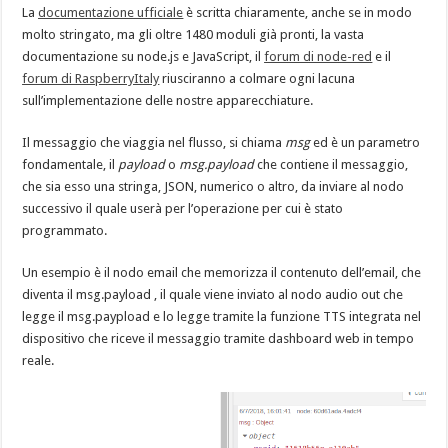
La
documentazione ufficiale
è scritta chiaramente, anche se in modo
molto stringato, ma gli oltre 1480 moduli già pronti, la vasta
documentazione su node.js e JavaScript, il
forum di node-red
e il
forum di RaspberryItaly
riusciranno a colmare ogni lacuna
sull’implementazione delle nostre apparecchiature.
Il messaggio che viaggia nel flusso, si chiama
msg
ed è un parametro
fondamentale, il
payload
o
msg.payload
che contiene il messaggio,
che sia esso una stringa, JSON, numerico o altro, da inviare al nodo
successivo il quale userà per l’operazione per cui è stato
programmato.
Un esempio è il nodo email che memorizza il contenuto dell’email, che
diventa il msg.payload , il quale viene inviato al nodo audio out che
legge il msg.paypload e lo legge tramite la funzione TTS integrata nel
dispositivo che riceve il messaggio tramite dashboard web in tempo
reale.