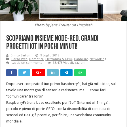
Photo by Jens Kreuter on Unsplash
Scopriamo insieme Node-RED. Grandi
progetti IOT in pochi minuti!
Enrico Sartori
9 Luglio 2018
Corso Web
,
Domotica
,
Elettronica & GPIO
,
Hardware
,
Networking
Lascia un commento
38,475 Visualizzazioni
Dopo aver comprato il tuo primo RaspberryPi, hai già mille idee, sul
tavolo una montagna di sensori e resistenze, ma … come farli
“comunicare” tra loro?
RaspberryPi è una base eccellente per l’IoT (Internet of Things),
piccolo e pieno di porte GPIO, con la disponibilità di centinaia di
sensori ed HAT già pronti e, per finire, una vastissima community
mondiale.