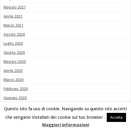
Maggio 2021
Aprile 2021
Marzo 2021
Agosto 2020
Luglio 2020
Giugno 2020
Maggio 2020
Aprile 2020
Marzo 2020
Febbraio 2020
Gennaio 2020
Dicembre 2019
Questo sito fa uso di cookie. Navigando su questo sito accetti
Novembre 2019
che vengano installati dei cookie sul tuo browser .
Accetta
Maggiori informazioni
Ottobre 2019