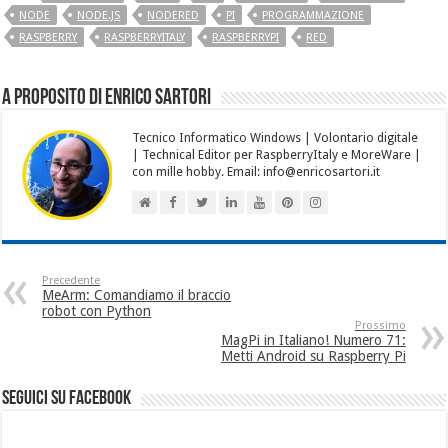
NODE
NODE.JS
NODERED
PI
PROGRAMMAZIONE
RASPBERRY
RASPBERRYITALY
RASPBERRYPI
RED
A proposito di Enrico Sartori
Tecnico Informatico Windows | Volontario digitale
| Technical Editor per RaspberryItaly e MoreWare |
con mille hobby. Email: info@enricosartori.it
Precedente
MeArm: Comandiamo il braccio
robot con Python
Prossimo
MagPi in Italiano! Numero 71:
Metti Android su Raspberry Pi
seguici su facebook