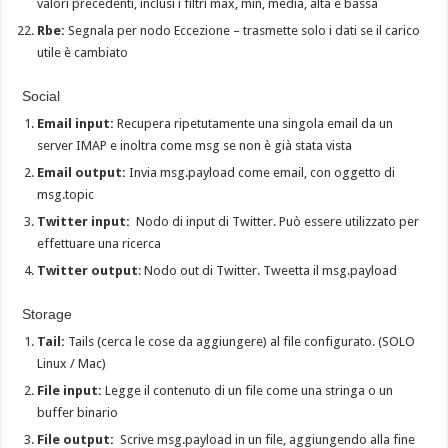
valori precedenti, inclusi i filtri max, min, media, alta e bassa
Rbe:
Segnala per nodo Eccezione – trasmette solo i dati se il carico
utile è cambiato
Social
Email input:
Recupera ripetutamente una singola email da un
server IMAP e inoltra come msg se non è già stata vista
Email output:
Invia msg.payload come email, con oggetto di
msg.topic
Twitter input:
Nodo di input di Twitter. Può essere utilizzato per
effettuare una ricerca
Twitter output
: Nodo out di Twitter. Tweetta il msg.payload
Storage
Tail:
Tails (cerca le cose da aggiungere) al file configurato. (SOLO
Linux / Mac)
File input:
Legge il contenuto di un file come una stringa o un
buffer binario
File output:
Scrive msg.payload in un file, aggiungendo alla fine