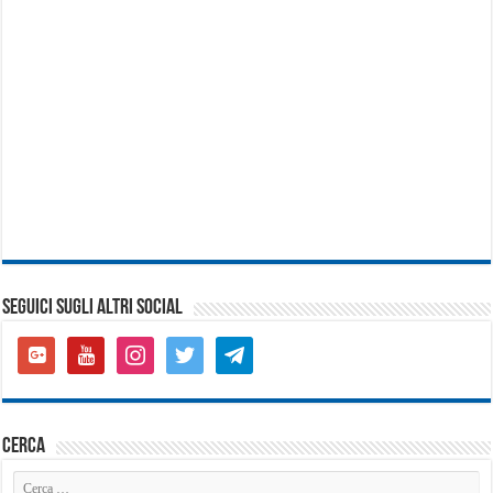
SEGUICI SUGLI ALTRI SOCIAL
google-
youtube
instagram
twitter
telegram
plus-
square
cerca