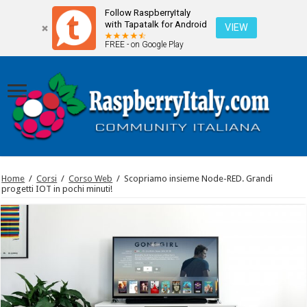
Follow RaspberryItaly
with Tapatalk for Android
VIEW
FREE - on Google Play
Home
/
Corsi
/
Corso Web
/
Scopriamo insieme Node-RED. Grandi
progetti IOT in pochi minuti!