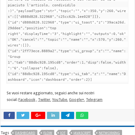
piaciuto l'articolo, condividilo
:)","payloadType":"str","topic":"","x":350,"y":260,"wire
s":[["d888d828.322968","c25cc62b.1ee028"]]},
{"id":"d888d828.322968","type":"ui_toast","z":"39aca26d.
29ddee","position":"top
right","displayTime":"3","highlight":"","outputs":0,"ok"
:"OK","cancel":"","topic":"","name":"","x":570,"y":260,"
wires":[]},
{"id":"2ff73ece.8889a2","type":"ui_group","z":"","name":
"Group
1","tab":"88dbc928.195cd8","order":1,"disp":false,"width
":"6","collapse":false},
{"id":"88dbc928.195cd8","type":"ui_tab","z":"","name":"D
ashboard","icon":"dashboard","order":2}]
Se vuoi restare aggiornato, seguici anche sui nostri
social:
Facebook
,
Twitter
,
YouTube
,
Google+
,
Telegram
Tags
DASHBOARD
FLOW
IOT
JAVASCRIPT
NETWORKING