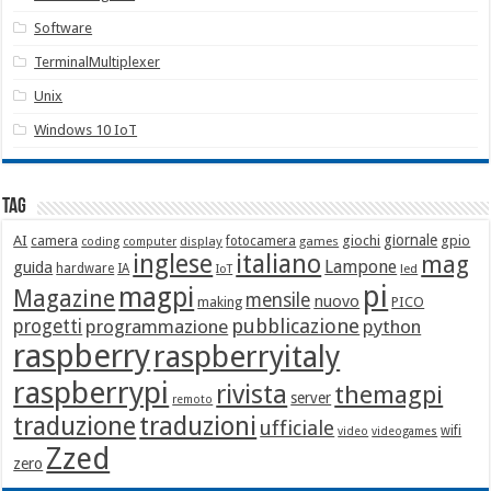
Software
TerminalMultiplexer
Unix
Windows 10 IoT
Tag
giornale
AI
camera
giochi
gpio
display
fotocamera
games
coding
computer
italiano
inglese
mag
Lampone
guida
hardware
IA
led
IoT
pi
magpi
Magazine
mensile
nuovo
making
PICO
pubblicazione
progetti
programmazione
python
raspberry
raspberryitaly
raspberrypi
rivista
themagpi
server
remoto
traduzione
traduzioni
ufficiale
wifi
video
videogames
Zzed
zero