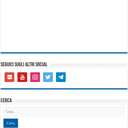
SEGUICI SUGLI ALTRI SOCIAL
google-
youtube
instagram
twitter
telegram
plus-
square
cerca