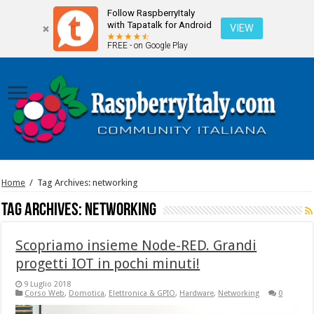
Follow RaspberryItaly
with Tapatalk for Android
VIEW
FREE - on Google Play
Home
/
Tag Archives: networking
Tag Archives:
networking
Scopriamo insieme Node-RED. Grandi
progetti IOT in pochi minuti!
9 Luglio 2018
Corso Web
,
Domotica
,
Elettronica & GPIO
,
Hardware
,
Networking
0