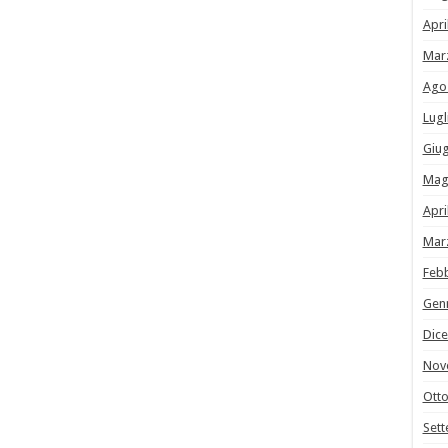
Apri
Mar
Ago
Lugl
Giu
Mag
Apri
Mar
Feb
Gen
Dic
Nov
Ott
Set