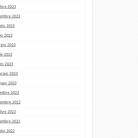
obre 2023
tembre 2023
sto 2023
io 2023
gio 2023
le 2023
zo 2023
braio 2023
naio 2023
embre 2022
embre 2022
obre 2022
tembre 2022
sto 2022