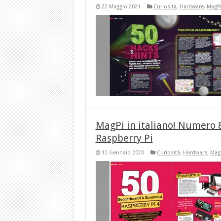
22 Maggio 2021
Curiosità
,
Hardware
,
MagP
MagPi in italiano! Numero 
Raspberry Pi
12 Gennaio 2020
Curiosità
,
Hardware
,
Mag