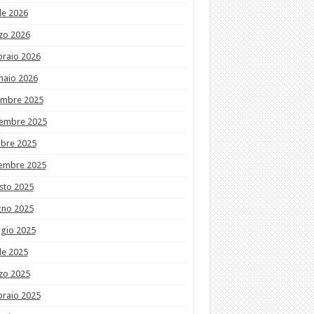
le 2026
zo 2026
braio 2026
naio 2026
embre 2025
embre 2025
obre 2025
tembre 2025
sto 2025
gno 2025
gio 2025
le 2025
zo 2025
braio 2025