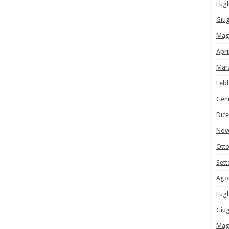
Lugl
Giu
Mag
Apri
Mar
Feb
Gen
Dic
Nov
Ott
Set
Ago
Lugl
Giu
Mag