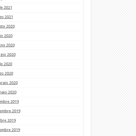
le 2021
zo 2021
sto 2020
io 2020
gno 2020
gio 2020
le 2020
zo 2020
braio 2020
naio 2020
embre 2019
embre 2019
obre 2019
tembre 2019