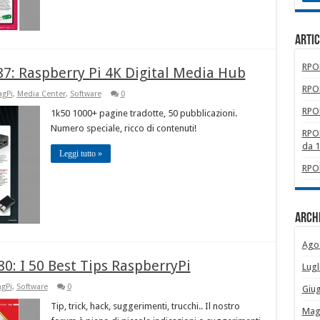
Artic
RPOM
87: Raspberry Pi 4K Digital Media Hub
RPOM
gPi
,
Media Center
,
Software
0
RPOM
1k50 1000+ pagine tradotte, 50 pubblicazioni.
Numero speciale, ricco di contenuti!
RPOM
da 
Leggi tutto »
RPOM
Archi
Ago
0: I 50 Best Tips RaspberryPi
Lugl
gPi
,
Software
0
Giu
Tip, trick, hack, suggerimenti, trucchi.. Il nostro
Mag