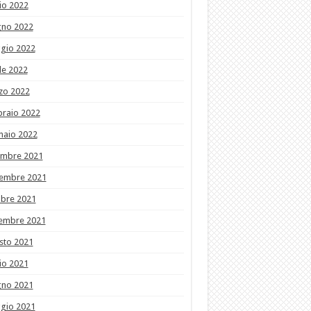
io 2022
gno 2022
gio 2022
le 2022
zo 2022
braio 2022
naio 2022
embre 2021
embre 2021
obre 2021
tembre 2021
sto 2021
io 2021
gno 2021
gio 2021