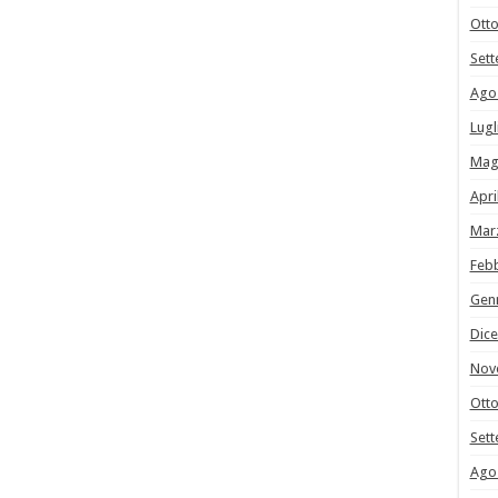
Ott
Set
Ago
Lugl
Mag
Apri
Mar
Feb
Gen
Dic
Nov
Ott
Set
Ago