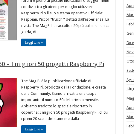
forum è pieno di piccole indicazioni o suggerimenti
Apri
condivisi tra gli utenti per meglio utilizzare
Raspberry Pi o il suo sistema operativo ufficiale:
Mar
Raspbian. Piccoli “trucchi” dettati dall’esperienza. La
Feb
rivista The MagPi ha raccolto i 50 più utili in un unica
guida, di …
Gen
Leggi tutto »
Dic
Nov
Ott
0 – I migliori 50 progetti Raspberry Pi
Set
Ago
The Mag Pi è la pubblicazione ufficiale di
Raspberry Pi, prodotta dalla Fondazione, e creata
Giu
dalla Community. Siamo arrivati a una tappa
Mag
importante: il numero 50 della rivista mensile.
Abbiamo tradotto lo speciale riportato in
Apri
copertina: I migliori 50 progetti Raspberry Pi, di cui
Mar
i primi 20 scelti direttamente dalla …
Feb
Leggi tutto »