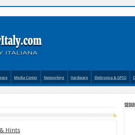
ware
Media Center
Networking
Hardware
Elettronica & GPIO
segui
 & Hints