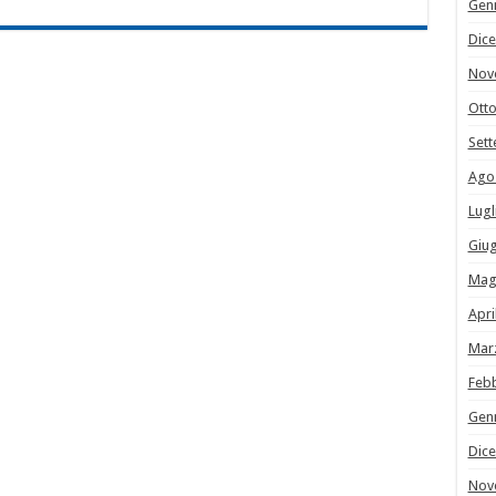
Gen
Dic
Nov
Ott
Set
Ago
Lugl
Giu
Mag
Apri
Mar
Feb
Gen
Dic
Nov