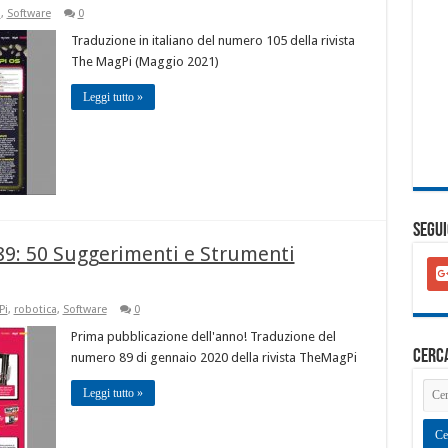
i
,
Software
0
Traduzione in italiano del numero 105 della rivista
The MagPi (Maggio 2021)
Leggi tutto »
SEGUI
89: 50 Suggerimenti e Strumenti
goo
plu
squ
Pi
,
robotica
,
Software
0
Prima pubblicazione dell'anno! Traduzione del
cerc
numero 89 di gennaio 2020 della rivista TheMagPi
Leggi tutto »