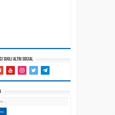
CI SUGLI ALTRI SOCIAL
gle-
youtube
instagram
twitter
telegram
s-
are
a