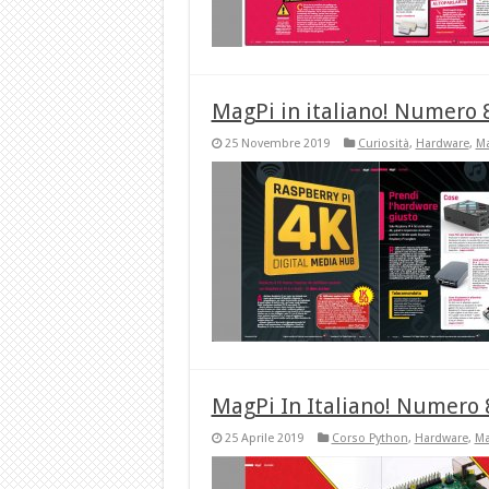
MagPi in italiano! Numero 
25 Novembre 2019
Curiosità
,
Hardware
,
Ma
MagPi In Italiano! Numero 8
25 Aprile 2019
Corso Python
,
Hardware
,
Ma