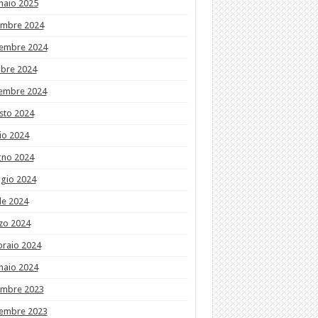
naio 2025
embre 2024
embre 2024
obre 2024
tembre 2024
sto 2024
io 2024
gno 2024
gio 2024
le 2024
zo 2024
braio 2024
naio 2024
embre 2023
embre 2023