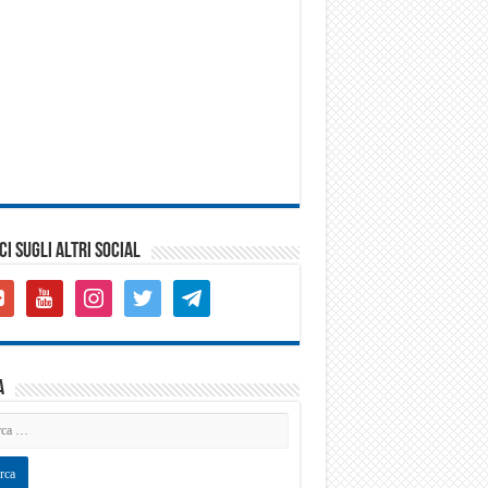
CI SUGLI ALTRI SOCIAL
gle-
youtube
instagram
twitter
telegram
s-
are
a