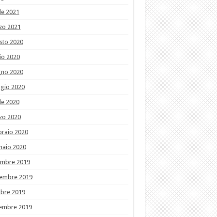
le 2021
zo 2021
sto 2020
io 2020
gno 2020
gio 2020
le 2020
zo 2020
braio 2020
naio 2020
embre 2019
embre 2019
obre 2019
tembre 2019