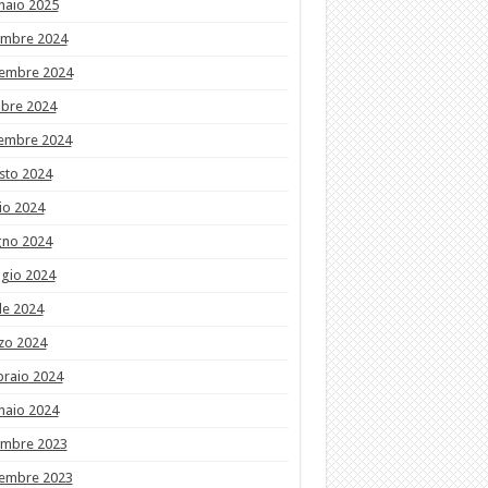
naio 2025
embre 2024
embre 2024
obre 2024
tembre 2024
sto 2024
io 2024
gno 2024
gio 2024
le 2024
zo 2024
braio 2024
naio 2024
embre 2023
embre 2023