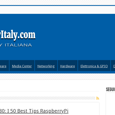
ware
Media Center
Networking
Hardware
Elettronica & GPIO
segui
0: I 50 Best Tips RaspberryPi