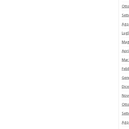
Ott
Set
Ago
Lugl
Mag
Apri
Mar
Feb
Gen
Dic
Nov
Ott
Set
Ago