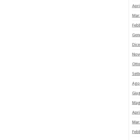
Apri
Mar
Feb
Gen
Dic
Nov
Ott
Set
Ago
Giu
Mag
Apri
Mar
Feb