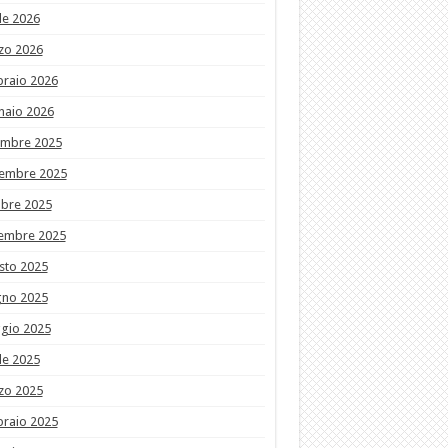
le 2026
zo 2026
braio 2026
naio 2026
embre 2025
embre 2025
obre 2025
tembre 2025
sto 2025
gno 2025
gio 2025
le 2025
zo 2025
braio 2025