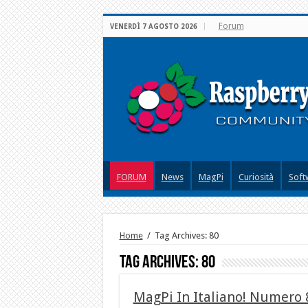
Forum
VENERDÌ 7 AGOSTO 2026
FORUM
News
MagPi
Curiosità
Soft
Home
/
Tag Archives: 80
Tag Archives:
80
MagPi In Italiano! Numero 8