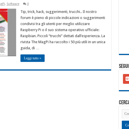
gPi
,
Software
0
Tip, trick, hack, suggerimenti, trucchi.. Il nostro
forum è pieno di piccole indicazioni o suggerimenti
condivisi tra gli utenti per meglio utilizzare
Raspberry Pi o il suo sistema operativo ufficiale:
Raspbian. Piccoli “trucchi” dettati dall’esperienza. La
rivista The MagPi ha raccolto i 50 più utili in un unica
guida, di …
Leggi tutto »
SEGUI
goo
plu
squ
cerc