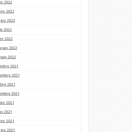
io 2022
gno 2022
gio 2022
le 2022
zo 2022
braio 2022
naio 2022
embre 2021
embre 2021
obre 2021
tembre 2021
sto 2021
io 2021
gno 2021
gio 2021