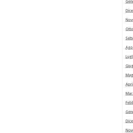
Gen
Dic
Nov
Ott
Set
Ago
Lugl
Giu
Mag
Apri
Mar
Feb
Gen
Dic
Nov