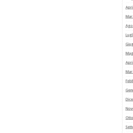
Apri
Mar
Ago
Lugl
Giu
Mag
Apri
Mar
Feb
Gen
Dic
Nov
Ott
Set