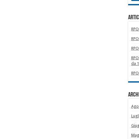
Artic
RPOM
RPOM
RPOM
RPOM
da 
RPOM
Archi
Ago
Lugl
Giu
Mag