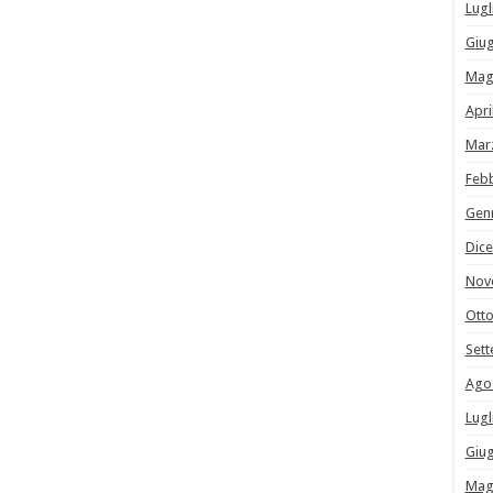
Lugl
Giu
Mag
Apri
Mar
Feb
Gen
Dic
Nov
Ott
Set
Ago
Lugl
Giu
Mag