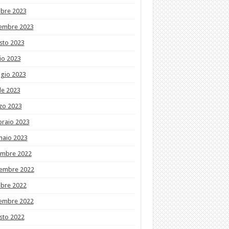
obre 2023
tembre 2023
sto 2023
io 2023
gio 2023
le 2023
zo 2023
braio 2023
naio 2023
embre 2022
embre 2022
obre 2022
tembre 2022
sto 2022