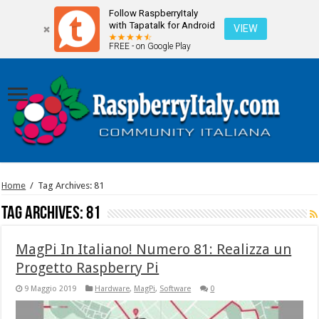
Follow RaspberryItaly
with Tapatalk for Android
VIEW
FREE - on Google Play
Home
/
Tag Archives: 81
Tag Archives:
81
MagPi In Italiano! Numero 81: Realizza un
Progetto Raspberry Pi
9 Maggio 2019
Hardware
,
MagPi
,
Software
0