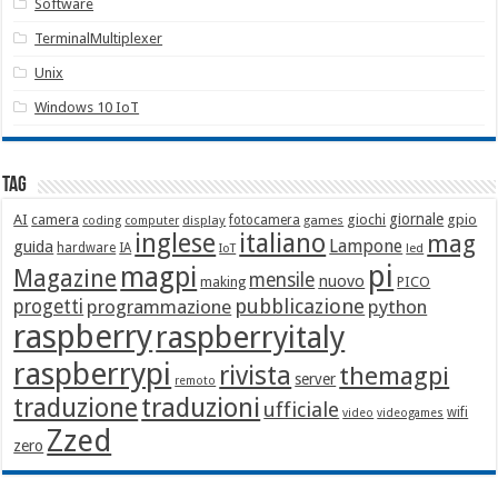
Software
TerminalMultiplexer
Unix
Windows 10 IoT
Tag
giornale
AI
camera
giochi
gpio
display
fotocamera
games
coding
computer
italiano
inglese
mag
Lampone
guida
hardware
IA
led
IoT
pi
magpi
Magazine
mensile
nuovo
making
PICO
pubblicazione
progetti
programmazione
python
raspberry
raspberryitaly
raspberrypi
rivista
themagpi
server
remoto
traduzione
traduzioni
ufficiale
wifi
video
videogames
Zzed
zero