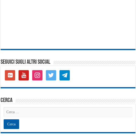
SEGUICI SUGLI ALTRI SOCIAL
google-
youtube
instagram
twitter
telegram
plus-
square
cerca