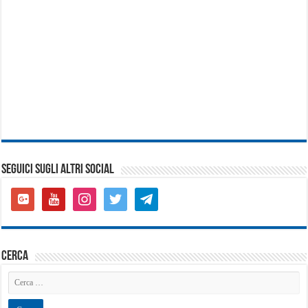
SEGUICI SUGLI ALTRI SOCIAL
google-
youtube
instagram
twitter
telegram
plus-
square
cerca