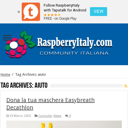
Follow RaspberryItaly
with Tapatalk for Android
VIEW
FREE - on Google Play
Home
/
Tag Archives: aiuto
Tag Archives:
aiuto
Dona la tua maschera Easybreath
Decathlon
29 Marzo 2020
Curiosità
,
News
0