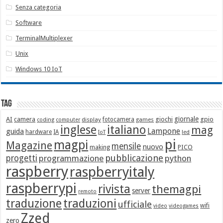
Senza categoria
Software
TerminalMultiplexer
Unix
Windows 10 IoT
Tag
giornale
AI
camera
giochi
gpio
display
fotocamera
games
coding
computer
italiano
inglese
mag
Lampone
guida
hardware
IA
led
IoT
pi
magpi
Magazine
mensile
nuovo
making
PICO
pubblicazione
progetti
programmazione
python
raspberry
raspberryitaly
raspberrypi
rivista
themagpi
server
remoto
traduzione
traduzioni
ufficiale
wifi
video
videogames
Zzed
zero