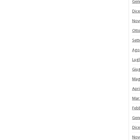
Gen
Dic
Nov
Ott
Set
Ago
Lugl
Giu
Mag
Apri
Mar
Feb
Gen
Dic
Nov