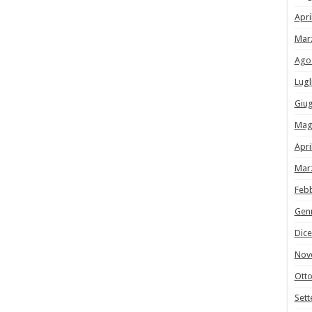
Apri
Mar
Ago
Lugl
Giu
Mag
Apri
Mar
Feb
Gen
Dic
Nov
Ott
Set