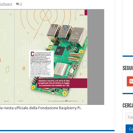
Software
0
SEGUI
goo
plu
squ
cerc
la rivista ufficiale della Fondazione Raspberry Pi.