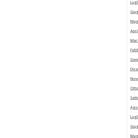
Lugl
Giu
Mag
Apri
Mar
Feb
Gen
Dic
Nov
Ott
Set
Ago
Lugl
Giu
Mag