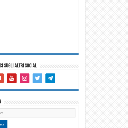
CI SUGLI ALTRI SOCIAL
gle-
youtube
instagram
twitter
telegram
s-
are
a