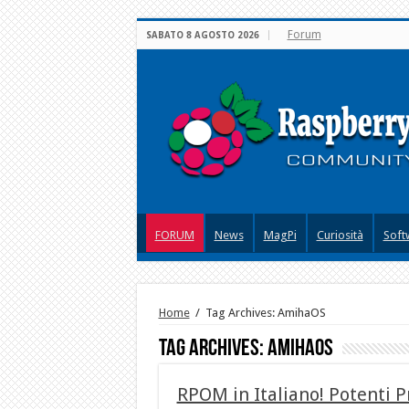
Forum
SABATO 8 AGOSTO 2026
FORUM
News
MagPi
Curiosità
Soft
Home
/
Tag Archives: AmihaOS
Tag Archives:
AmihaOS
RPOM in Italiano! Potenti 