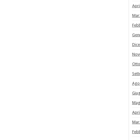
Apri
Mar
Feb
Gen
Dic
Nov
Ott
Set
Ago
Giu
Mag
Apri
Mar
Feb