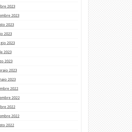
obre 2023
tembre 2023
sto 2023
io 2023
gio 2023
le 2023
zo 2023
braio 2023
naio 2023
embre 2022
embre 2022
obre 2022
tembre 2022
sto 2022