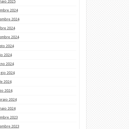
naio 2025
embre 2024
embre 2024
obre 2024
tembre 2024
sto 2024
io 2024
gno 2024
gio 2024
le 2024
zo 2024
braio 2024
naio 2024
embre 2023
embre 2023