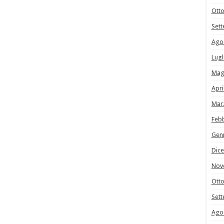
Ott
Set
Ago
Lugl
Mag
Apri
Mar
Feb
Gen
Dic
Nov
Ott
Set
Ago