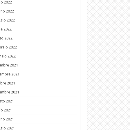
io 2022
gno 2022
gio 2022
le 2022
zo 2022
braio 2022
naio 2022
embre 2021
embre 2021
obre 2021
tembre 2021
sto 2021
io 2021
gno 2021
gio 2021