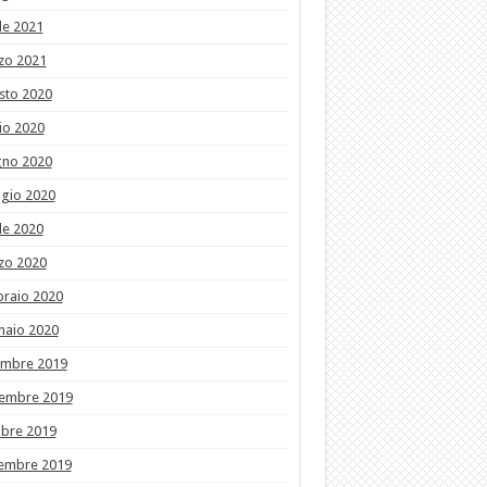
le 2021
zo 2021
sto 2020
io 2020
gno 2020
gio 2020
le 2020
zo 2020
braio 2020
naio 2020
embre 2019
embre 2019
obre 2019
tembre 2019