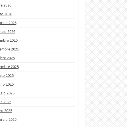
le 2026
zo 2026
braio 2026
naio 2026
embre 2025
embre 2025
obre 2025
tembre 2025
sto 2025
gno 2025
gio 2025
le 2025
zo 2025
braio 2025