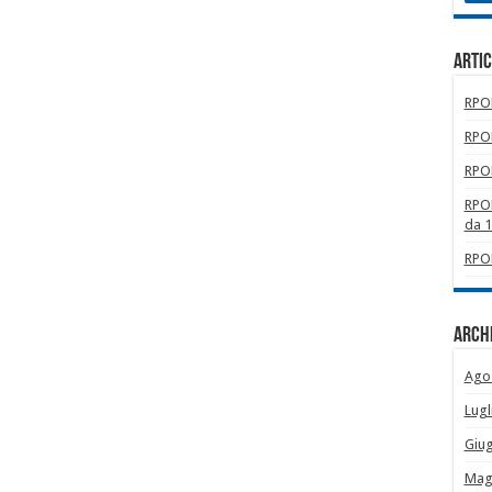
Artic
RPOM
RPOM
RPOM
RPOM
da 
RPOM
Archi
Ago
Lugl
Giu
Mag