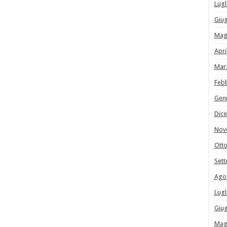
Lugl
Giu
Mag
Apri
Mar
Feb
Gen
Dic
Nov
Ott
Set
Ago
Lugl
Giu
Mag