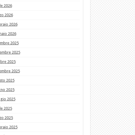
le 2026
zo 2026
braio 2026
naio 2026
embre 2025
embre 2025
obre 2025
tembre 2025
sto 2025
gno 2025
gio 2025
le 2025
zo 2025
braio 2025