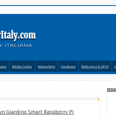
ware
Media Center
Networking
Hardware
Elettronica & GPIO
segui
 un Giardino Smart Raspberry Pi