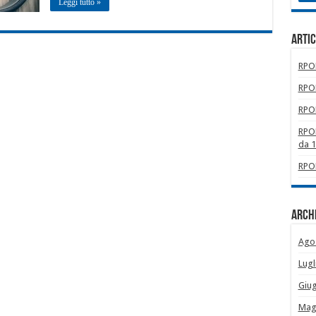
Leggi tutto »
Artic
RPOM
RPOM
RPOM
RPOM
da 
RPOM
Archi
Ago
Lugl
Giu
Mag