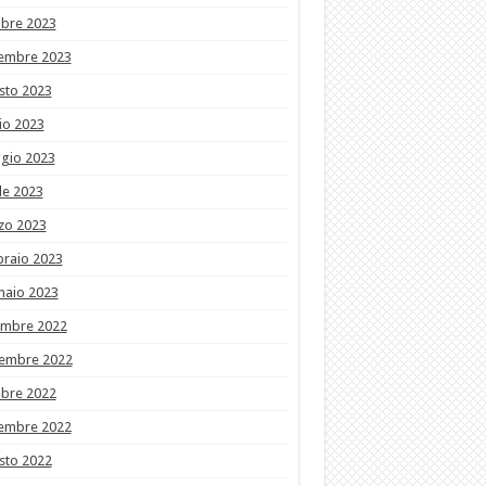
obre 2023
tembre 2023
sto 2023
io 2023
gio 2023
le 2023
zo 2023
braio 2023
naio 2023
embre 2022
embre 2022
obre 2022
tembre 2022
sto 2022