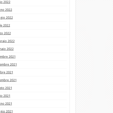
io 2022
gno 2022
gio 2022
le 2022
zo 2022
braio 2022
naio 2022
embre 2021
embre 2021
obre 2021
tembre 2021
sto 2021
io 2021
gno 2021
gio 2021