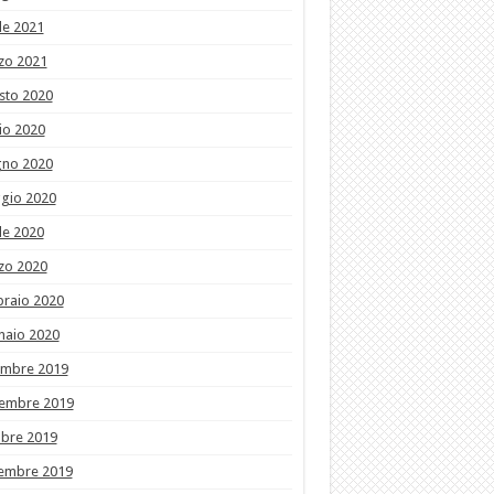
le 2021
zo 2021
sto 2020
io 2020
gno 2020
gio 2020
le 2020
zo 2020
braio 2020
naio 2020
embre 2019
embre 2019
obre 2019
tembre 2019