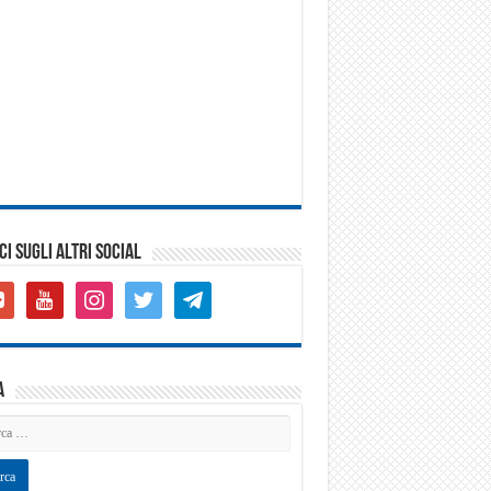
CI SUGLI ALTRI SOCIAL
gle-
youtube
instagram
twitter
telegram
s-
are
a