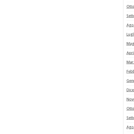
Ott
Set
Ago
Lugl
Mag
Apri
Mar
Feb
Gen
Dic
Nov
Ott
Set
Ago