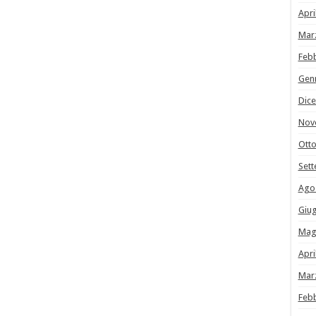
Apri
Mar
Feb
Gen
Dic
Nov
Ott
Set
Ago
Giu
Mag
Apri
Mar
Feb