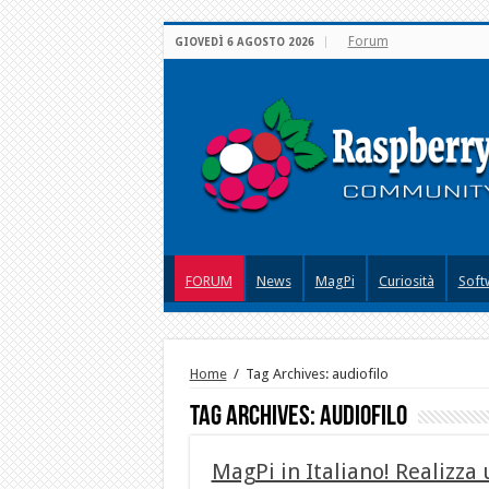
Forum
GIOVEDÌ 6 AGOSTO 2026
FORUM
News
MagPi
Curiosità
Soft
Home
/
Tag Archives: audiofilo
Tag Archives:
audiofilo
MagPi in Italiano! Realizza