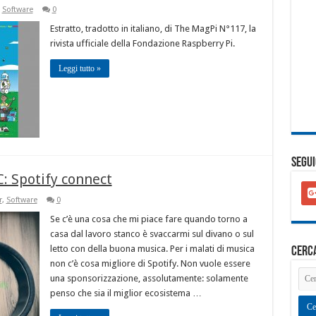
,
Software
0
Estratto, tradotto in italiano, di The MagPi N°117, la
rivista ufficiale della Fondazione Raspberry Pi.
Leggi tutto »
SEGUI
: Spotify connect
goo
plu
r
,
Software
0
squ
Se c’è una cosa che mi piace fare quando torno a
casa dal lavoro stanco è svaccarmi sul divano o sul
letto con della buona musica. Per i malati di musica
cerc
non c’è cosa migliore di Spotify. Non vuole essere
una sponsorizzazione, assolutamente: solamente
penso che sia il miglior ecosistema …