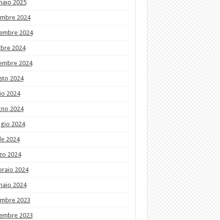
naio 2025
embre 2024
embre 2024
obre 2024
tembre 2024
sto 2024
io 2024
gno 2024
gio 2024
le 2024
zo 2024
braio 2024
naio 2024
embre 2023
embre 2023