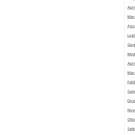
Apri
Mar
Ago
Lugl
Giu
Mag
Apri
Mar
Feb
Gen
Dic
Nov
Ott
Set