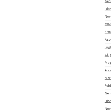
Gen
Dic
Nov
Ott
Set
Ago
Lugl
Giu
Mag
Apri
Mar
Feb
Gen
Dic
Nov