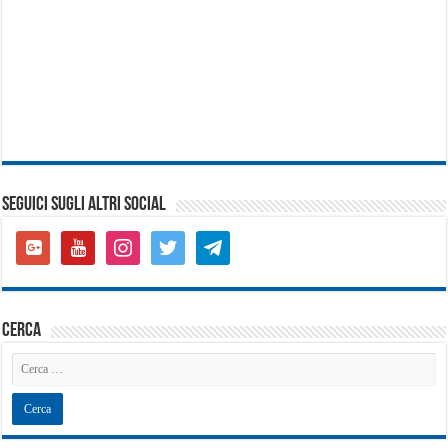
SEGUICI SUGLI ALTRI SOCIAL
google-
youtube
instagram
twitter
telegram
plus-
square
cerca