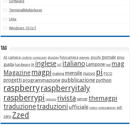
Software
TerminalMultiplexer
Unix
Windows 10 IoT
Tag
giornale
AI
camera
giochi
gpio
display
fotocamera
games
coding
computer
italiano
inglese
mag
Lampone
guida
hardware
IA
led
IoT
pi
magpi
Magazine
mensile
nuovo
making
PICO
pubblicazione
progetti
programmazione
python
raspberry
raspberryitaly
raspberrypi
rivista
themagpi
server
remoto
traduzione
traduzioni
ufficiale
wifi
video
videogames
Zzed
zero