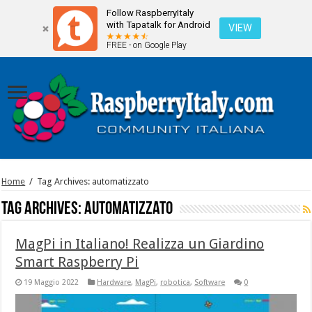
Follow RaspberryItaly
with Tapatalk for Android
VIEW
FREE - on Google Play
Home
/
Tag Archives: automatizzato
Tag Archives:
automatizzato
MagPi in Italiano! Realizza un Giardino
Smart Raspberry Pi
19 Maggio 2022
Hardware
,
MagPi
,
robotica
,
Software
0