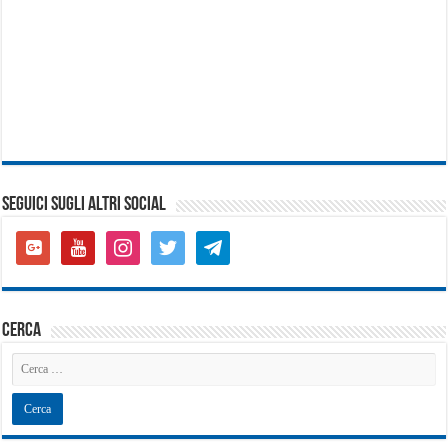
SEGUICI SUGLI ALTRI SOCIAL
google-
youtube
instagram
twitter
telegram
plus-
square
cerca