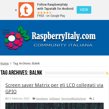
Follow RaspberryItaly
with Tapatalk for Android
VIEW
FREE - on Google Play
Home
/
Tag Archives: Balnk
Tag Archives:
Balnk
Screen saver Matrix per gli LCD collegati via
GPIO
21 Febbraio 2023
Hardware
,
Software
,
TerminalMultiplexer
0