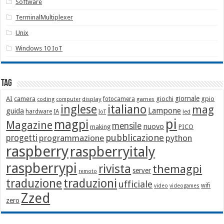
Software
TerminalMultiplexer
Unix
Windows 10 IoT
Tag
giornale
AI
camera
giochi
gpio
display
fotocamera
games
coding
computer
italiano
inglese
mag
Lampone
guida
hardware
IA
led
IoT
pi
magpi
Magazine
mensile
nuovo
making
PICO
pubblicazione
progetti
programmazione
python
raspberry
raspberryitaly
raspberrypi
rivista
themagpi
server
remoto
traduzione
traduzioni
ufficiale
wifi
video
videogames
Zzed
zero