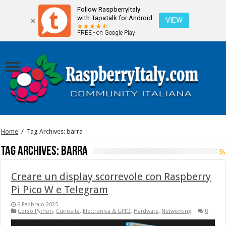
Follow RaspberryItaly
with Tapatalk for Android
VIEW
FREE - on Google Play
Home
/
Tag Archives: barra
Tag Archives:
barra
Creare un display scorrevole con Raspberry
Pi Pico W e Telegram
6 Febbraio 2025
Corso Python
,
Curiosità
,
Elettronica & GPIO
,
Hardware
,
Networking
0