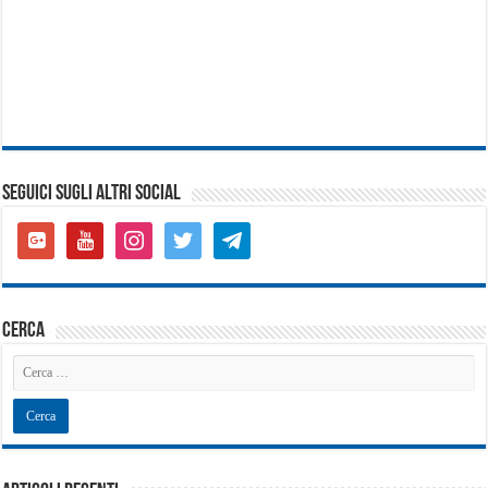
SEGUICI SUGLI ALTRI SOCIAL
google-
youtube
instagram
twitter
telegram
plus-
square
cerca