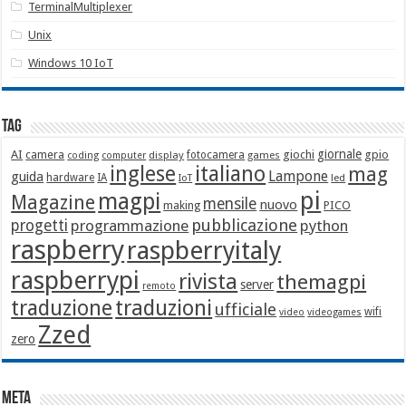
TerminalMultiplexer
Unix
Windows 10 IoT
Tag
giornale
AI
camera
giochi
gpio
display
fotocamera
games
coding
computer
italiano
inglese
mag
Lampone
guida
hardware
IA
led
IoT
pi
magpi
Magazine
mensile
nuovo
making
PICO
pubblicazione
progetti
programmazione
python
raspberry
raspberryitaly
raspberrypi
rivista
themagpi
server
remoto
traduzione
traduzioni
ufficiale
wifi
video
videogames
Zzed
zero
Meta