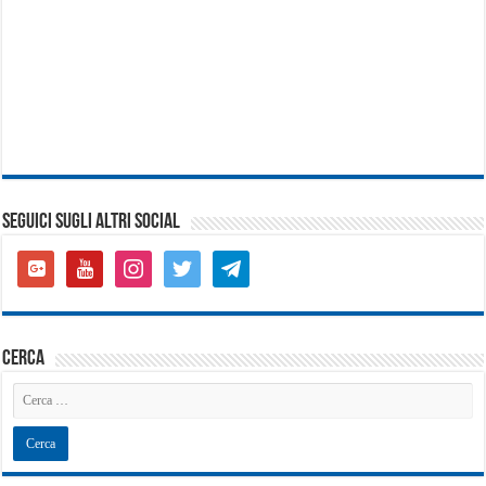
SEGUICI SUGLI ALTRI SOCIAL
google-
youtube
instagram
twitter
telegram
plus-
square
cerca