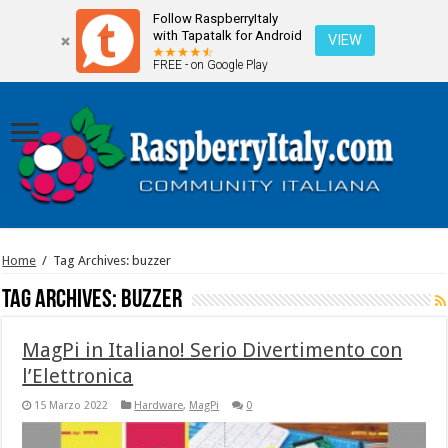
Follow RaspberryItaly
with Tapatalk for Android
VIEW
FREE - on Google Play
Home
/
Tag Archives: buzzer
Tag Archives:
buzzer
MagPi in Italiano! Serio Divertimento con
l’Elettronica
15 Marzo 2022
Hardware
,
MagPi
0