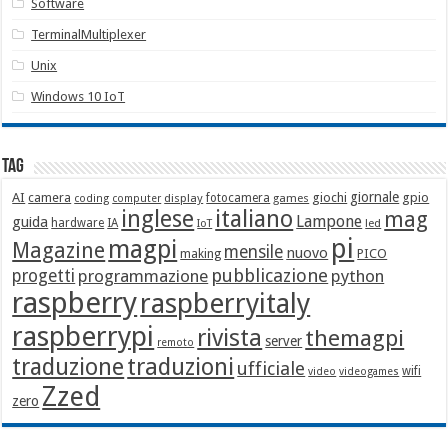
Software
TerminalMultiplexer
Unix
Windows 10 IoT
Tag
giornale
AI
camera
giochi
gpio
display
fotocamera
games
coding
computer
italiano
inglese
mag
Lampone
guida
hardware
IA
led
IoT
pi
magpi
Magazine
mensile
nuovo
making
PICO
pubblicazione
progetti
programmazione
python
raspberry
raspberryitaly
raspberrypi
rivista
themagpi
server
remoto
traduzione
traduzioni
ufficiale
wifi
video
videogames
Zzed
zero