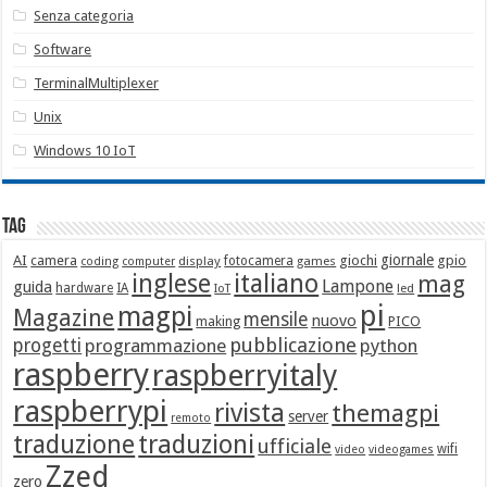
Senza categoria
Software
TerminalMultiplexer
Unix
Windows 10 IoT
Tag
giornale
AI
camera
giochi
gpio
display
fotocamera
games
coding
computer
italiano
inglese
mag
Lampone
guida
hardware
IA
led
IoT
pi
magpi
Magazine
mensile
nuovo
making
PICO
pubblicazione
progetti
programmazione
python
raspberry
raspberryitaly
raspberrypi
rivista
themagpi
server
remoto
traduzione
traduzioni
ufficiale
wifi
video
videogames
Zzed
zero