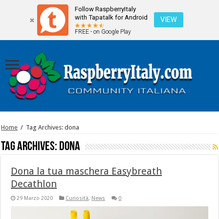
Follow RaspberryItaly
with Tapatalk for Android
VIEW
FREE - on Google Play
Home
/
Tag Archives: dona
Tag Archives:
dona
Dona la tua maschera Easybreath
Decathlon
29 Marzo 2020
Curiosità
,
News
0