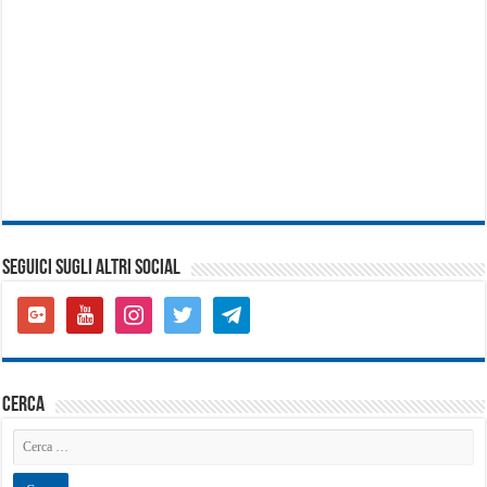
SEGUICI SUGLI ALTRI SOCIAL
google-
youtube
instagram
twitter
telegram
plus-
square
cerca