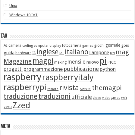
Unix
Windows 10 IoT
Tag
giornale
AI
camera
giochi
gpio
display
fotocamera
games
coding
computer
italiano
inglese
mag
Lampone
guida
hardware
IA
led
IoT
pi
magpi
Magazine
mensile
nuovo
making
PICO
pubblicazione
progetti
programmazione
python
raspberry
raspberryitaly
raspberrypi
rivista
themagpi
server
remoto
traduzione
traduzioni
ufficiale
wifi
video
videogames
Zzed
zero
Meta