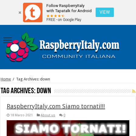
Follow RaspberryItaly
with Tapatalk for Android
VIEW
FREE - on Google Play
Home
/
Tag Archives: down
Tag Archives:
down
RaspberryItaly.com Siamo tornati!!!
18 Marzo 2021
About us
0