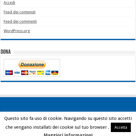
Accedi
Feed dei contenuti
Feed dei commenti
WordPress.org
Dona
Questo sito fa uso di cookie. Navigando su questo sito accetti
Powered by
WordPress
| Designed by
Bob Vann
che vengano installati dei cookie sul tuo browser .
Accetta
© Copyright 2026, All Rights Reserved
Maggiori informazioni