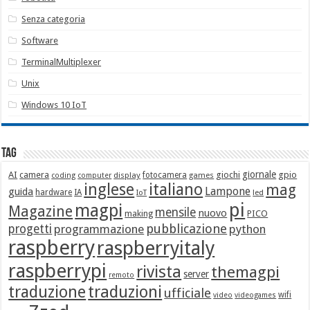
Senza categoria
Software
TerminalMultiplexer
Unix
Windows 10 IoT
Tag
giornale
AI
camera
giochi
gpio
display
fotocamera
games
coding
computer
italiano
inglese
mag
Lampone
guida
hardware
IA
led
IoT
pi
magpi
Magazine
mensile
nuovo
making
PICO
pubblicazione
progetti
programmazione
python
raspberry
raspberryitaly
raspberrypi
rivista
themagpi
server
remoto
traduzione
traduzioni
ufficiale
wifi
video
videogames