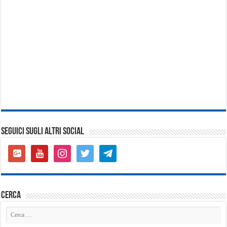
SEGUICI SUGLI ALTRI SOCIAL
google-
youtube
instagram
twitter
telegram
plus-
square
cerca