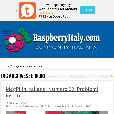
Follow RaspberryItaly
with Tapatalk for Android
VIEW
FREE - on Google Play
Home
/
Tag Archives: errori
Tag Archives:
errori
MagPi in italiano! Numero 92: Problemi
Risolti!
20 Aprile 2020
Curiosità
,
Elettronica & GPIO
,
Hardware
,
MagPi
,
Software
0