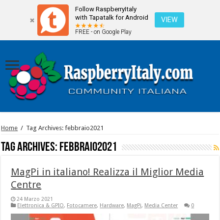
Follow RaspberryItaly
with Tapatalk for Android
VIEW
FREE - on Google Play
Home
/
Tag Archives: febbraio2021
Tag Archives:
febbraio2021
MagPi in italiano! Realizza il Miglior Media
Centre
24 Marzo 2021
Elettronica & GPIO
,
Fotocamere
,
Hardware
,
MagPi
,
Media Center
0