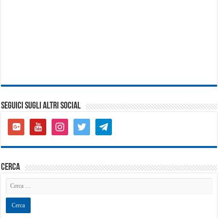
SEGUICI SUGLI ALTRI SOCIAL
google-
youtube
instagram
twitter
telegram
plus-
square
cerca