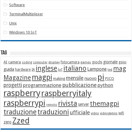
Software
TerminalMultiplexer
Unix
Windows 10 IoT
Tag
giornale
AI
camera
giochi
gpio
display
fotocamera
games
coding
computer
italiano
inglese
mag
Lampone
guida
hardware
IA
led
IoT
pi
magpi
Magazine
mensile
nuovo
making
PICO
pubblicazione
progetti
programmazione
python
raspberry
raspberryitaly
raspberrypi
rivista
themagpi
server
remoto
traduzione
traduzioni
ufficiale
wifi
video
videogames
Zzed
zero