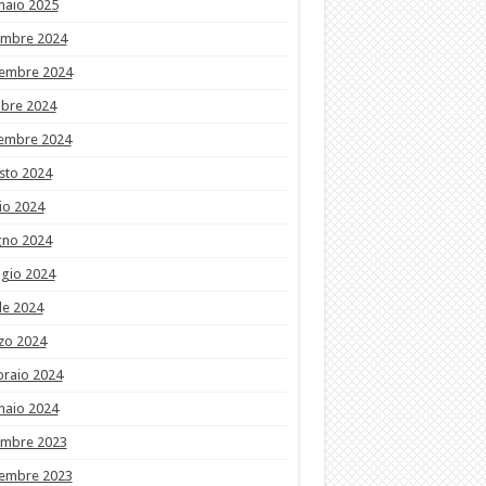
naio 2025
embre 2024
embre 2024
obre 2024
tembre 2024
sto 2024
io 2024
gno 2024
gio 2024
le 2024
zo 2024
braio 2024
naio 2024
embre 2023
embre 2023