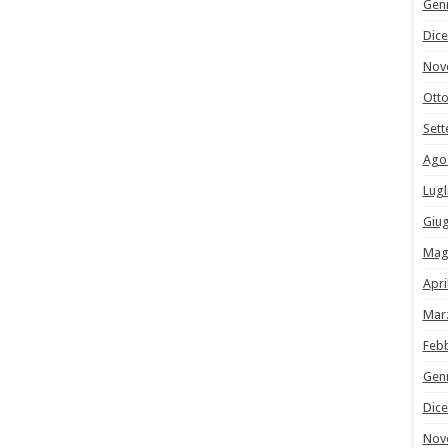
Gen
Dic
Nov
Ott
Set
Ago
Lugl
Giu
Mag
Apri
Mar
Feb
Gen
Dic
Nov