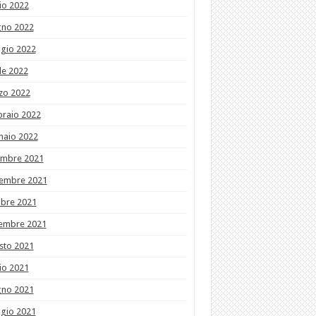
io 2022
gno 2022
gio 2022
le 2022
zo 2022
braio 2022
naio 2022
embre 2021
embre 2021
obre 2021
tembre 2021
sto 2021
io 2021
gno 2021
gio 2021