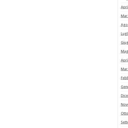
Apri
Mar
Ago
Lugl
Giu
Mag
Apri
Mar
Feb
Gen
Dic
Nov
Ott
Set