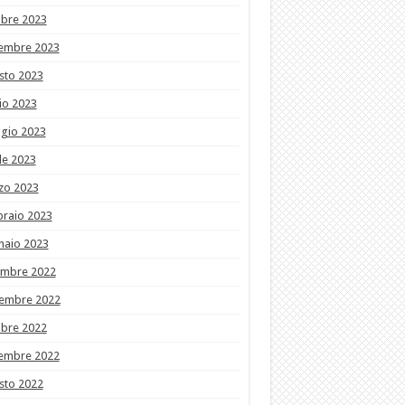
obre 2023
tembre 2023
sto 2023
io 2023
gio 2023
le 2023
zo 2023
braio 2023
naio 2023
embre 2022
embre 2022
obre 2022
tembre 2022
sto 2022