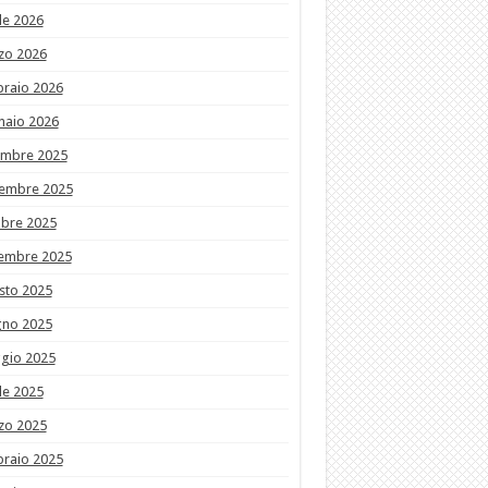
le 2026
zo 2026
braio 2026
naio 2026
embre 2025
embre 2025
obre 2025
tembre 2025
sto 2025
gno 2025
gio 2025
le 2025
zo 2025
braio 2025