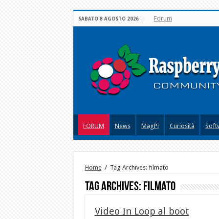
Forum
SABATO 8 AGOSTO 2026
FORUM
News
MagPi
Curiosità
Soft
Home
/
Tag Archives: filmato
Tag Archives:
filmato
Video In Loop al boot