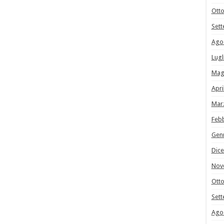
Ott
Set
Ago
Lugl
Mag
Apri
Mar
Feb
Gen
Dic
Nov
Ott
Set
Ago