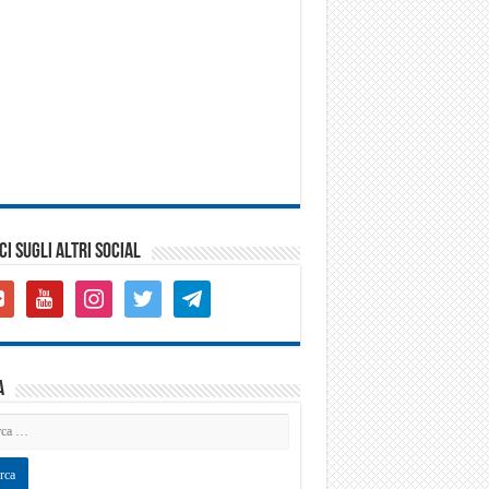
CI SUGLI ALTRI SOCIAL
gle-
youtube
instagram
twitter
telegram
s-
are
a