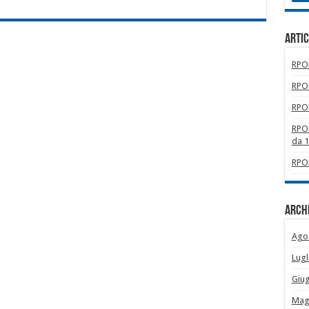
Artic
RPOM
RPOM
RPOM
RPOM
da 
RPOM
Archi
Ago
Lugl
Giu
Mag