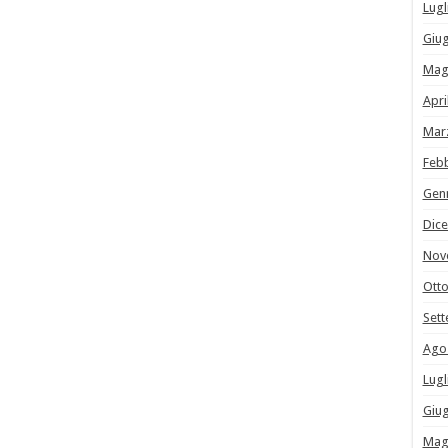
Lugl
Giu
Mag
Apri
Mar
Feb
Gen
Dic
Nov
Ott
Set
Ago
Lugl
Giu
Mag