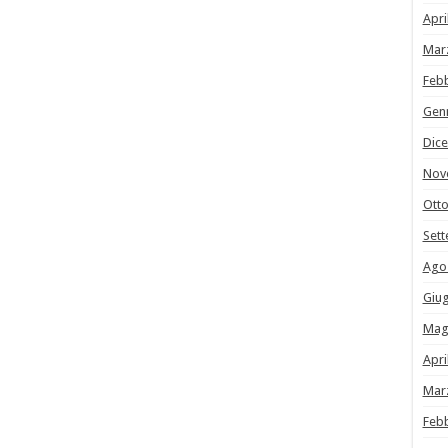
Apri
Mar
Feb
Gen
Dic
Nov
Ott
Set
Ago
Giu
Mag
Apri
Mar
Feb