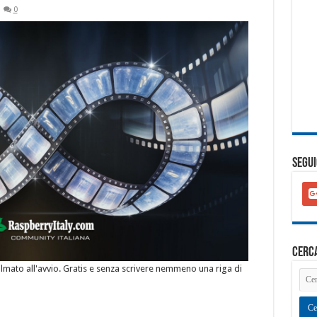
0
SEGUI
goo
plu
squ
cerc
ilmato all'avvio. Gratis e senza scrivere nemmeno una riga di