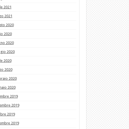
le 2021
zo 2021
sto 2020
io 2020
gno 2020
gio 2020
le 2020
zo 2020
braio 2020
naio 2020
embre 2019
embre 2019
obre 2019
tembre 2019