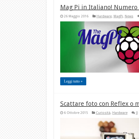
Mag Pi in Italiano! Numer
26 Maggio 2016
Hardware
,
MagPi
,
News
Leggi tutto »
Scattare foto con Reflex o 
6 Ottobre 2015
Curiosità
,
Hardware
0