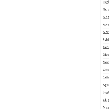
Lugl
Giu
Mag
Apri
Mar
Feb
Gen
Dic
Nov
Ott
Set
Ago
Lugl
Giu
Mag