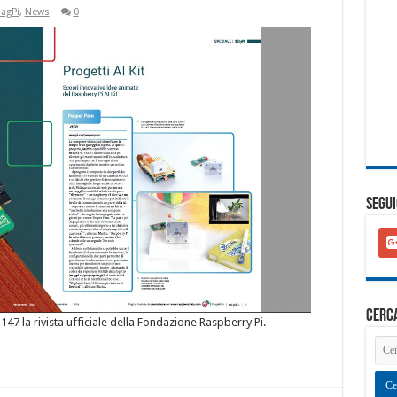
agPi
,
News
0
SEGUI
goo
plu
squ
cerc
°147 la rivista ufficiale della Fondazione Raspberry Pi.