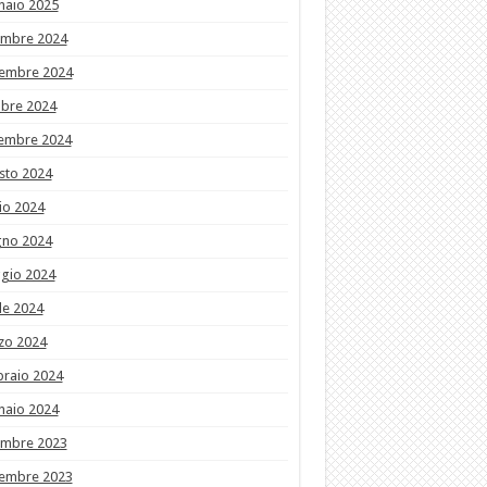
naio 2025
embre 2024
embre 2024
obre 2024
tembre 2024
sto 2024
io 2024
gno 2024
gio 2024
le 2024
zo 2024
braio 2024
naio 2024
embre 2023
embre 2023