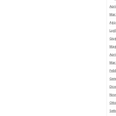
Apri
Mar
Ago
Lugl
Giu
Mag
Apri
Mar
Feb
Gen
Dic
Nov
Ott
Set