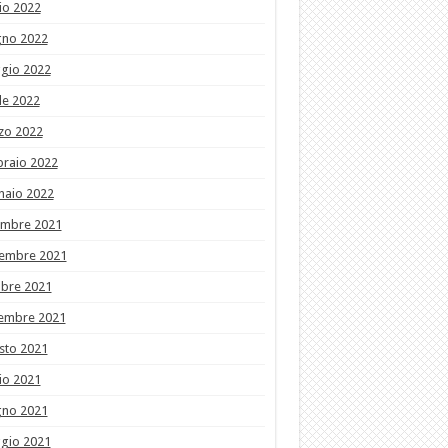
io 2022
gno 2022
gio 2022
le 2022
zo 2022
braio 2022
naio 2022
embre 2021
embre 2021
obre 2021
tembre 2021
sto 2021
io 2021
gno 2021
gio 2021