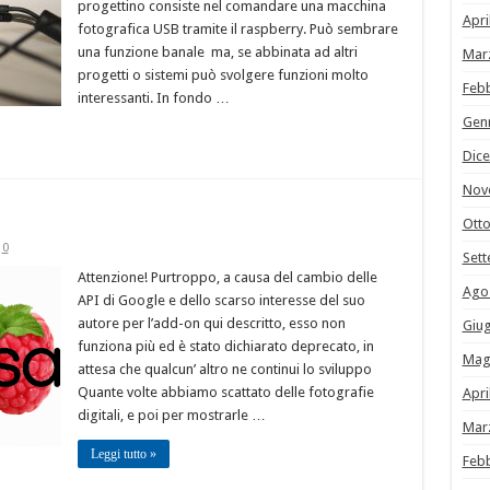
progettino consiste nel comandare una macchina
Apri
fotografica USB tramite il raspberry. Può sembrare
una funzione banale ma, se abbinata ad altri
Mar
progetti o sistemi può svolgere funzioni molto
Feb
interessanti. In fondo …
Gen
Dic
Nov
Ott
0
Set
Attenzione! Purtroppo, a causa del cambio delle
Ago
API di Google e dello scarso interesse del suo
autore per l’add-on qui descritto, esso non
Giu
funziona più ed è stato dichiarato deprecato, in
Mag
attesa che qualcun’ altro ne continui lo sviluppo
Quante volte abbiamo scattato delle fotografie
Apri
digitali, e poi per mostrarle …
Mar
Leggi tutto »
Feb