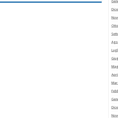
Gen
Dic
Nov
Ott
Set
Ago
Lugl
Giu
Mag
Apri
Mar
Feb
Gen
Dic
Nov