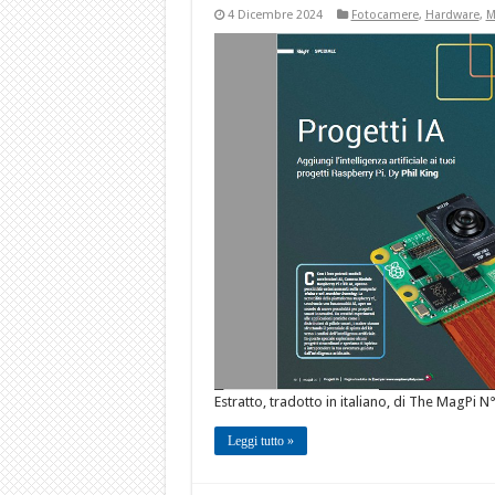
4 Dicembre 2024
Fotocamere
,
Hardware
,
M
Estratto, tradotto in italiano, di The MagPi N
Leggi tutto »