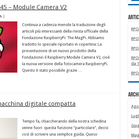
o 45 – Module Camera V2
0
Artic
Continua a cadenza mensile la traduzione degli
RPOM
articoli più interessanti della rivista ufficiale della
Fondazione RaspberryPi: The MagPi. Abbiamo
RPOM
tradotto lo speciale riportato in copertina: La
RPOM
presentazione di un nuovo prodotto della
Fondazione: il Raspberry Module Camera V2, cioè
RPOM
da 
la nuova versione della fotocamera RaspberryPi.
Questo è stato possibile grazie …
RPOM
Archi
macchina digitale compatta
Ago
Lugl
Tempo fa, chiaccherando della nostra schedina
Giu
venne fuori questa funzione “particolare”, decisi
così di scrivere una semplice guida. Queso
Mag