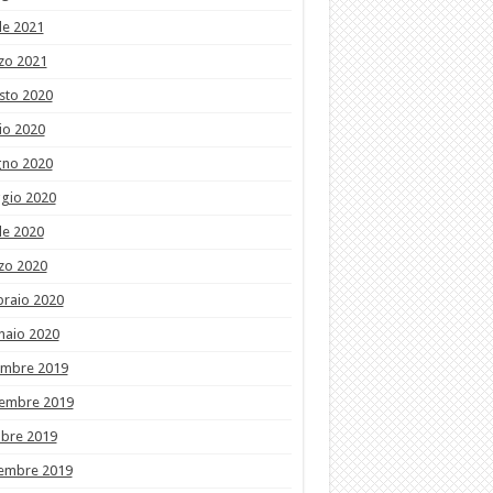
le 2021
zo 2021
sto 2020
io 2020
gno 2020
gio 2020
le 2020
zo 2020
braio 2020
naio 2020
embre 2019
embre 2019
obre 2019
tembre 2019