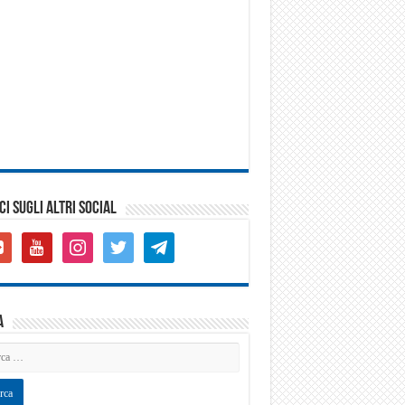
CI SUGLI ALTRI SOCIAL
gle-
youtube
instagram
twitter
telegram
s-
are
a