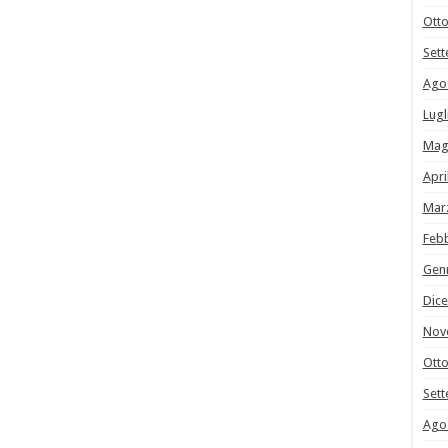
Ott
Set
Ago
Lugl
Mag
Apri
Mar
Feb
Gen
Dic
Nov
Ott
Set
Ago