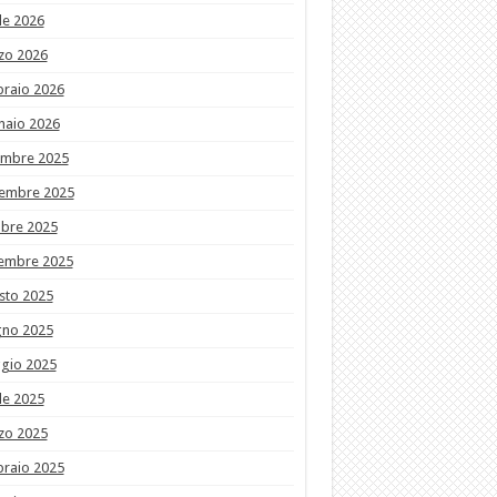
le 2026
zo 2026
braio 2026
naio 2026
embre 2025
embre 2025
obre 2025
tembre 2025
sto 2025
gno 2025
gio 2025
le 2025
zo 2025
braio 2025