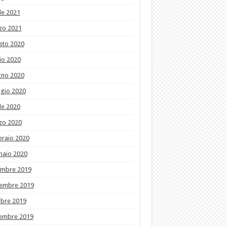
le 2021
zo 2021
sto 2020
io 2020
gno 2020
gio 2020
le 2020
zo 2020
braio 2020
naio 2020
embre 2019
embre 2019
obre 2019
tembre 2019