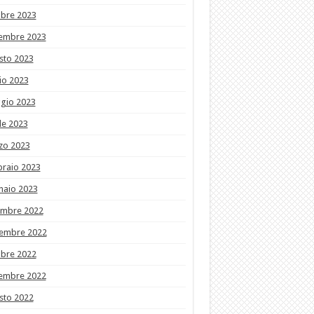
obre 2023
tembre 2023
sto 2023
io 2023
gio 2023
le 2023
zo 2023
braio 2023
naio 2023
embre 2022
embre 2022
obre 2022
tembre 2022
sto 2022