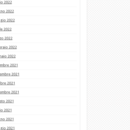
io 2022
gno 2022
gio 2022
le 2022
zo 2022
braio 2022
naio 2022
embre 2021
embre 2021
obre 2021
tembre 2021
sto 2021
io 2021
gno 2021
gio 2021