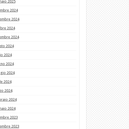
naio 2025
embre 2024
embre 2024
obre 2024
tembre 2024
sto 2024
io 2024
gno 2024
gio 2024
le 2024
zo 2024
braio 2024
naio 2024
embre 2023
embre 2023