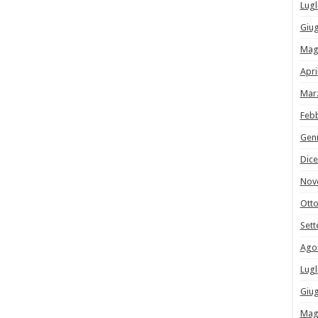
Lugl
Giu
Mag
Apri
Mar
Feb
Gen
Dic
Nov
Ott
Set
Ago
Lugl
Giu
Mag