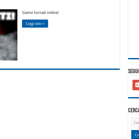
Siamo tornati online!
Leggi tutto »
SEGUI
goo
plu
squ
cerc