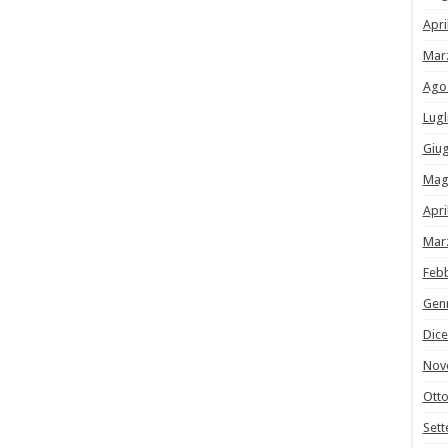
Apri
Mar
Ago
Lugl
Giu
Mag
Apri
Mar
Feb
Gen
Dic
Nov
Ott
Set