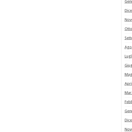
Gen
Dic
Nov
Ott
Set
Ago
Lugl
Giu
Mag
Apri
Mar
Feb
Gen
Dic
Nov