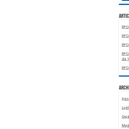
Artic
RPOM
RPOM
RPOM
RPOM
da 
RPOM
Archi
Ago
Lugl
Giu
Mag