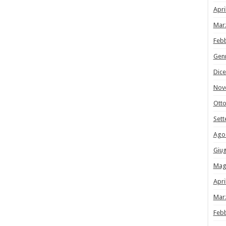
Apri
Mar
Feb
Gen
Dic
Nov
Ott
Set
Ago
Giu
Mag
Apri
Mar
Feb