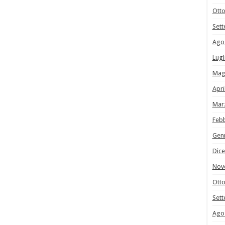
Ott
Set
Ago
Lugl
Mag
Apri
Mar
Feb
Gen
Dic
Nov
Ott
Set
Ago