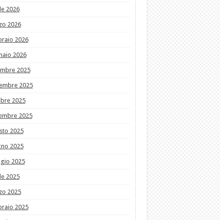
le 2026
zo 2026
braio 2026
naio 2026
embre 2025
embre 2025
obre 2025
tembre 2025
sto 2025
gno 2025
gio 2025
le 2025
zo 2025
braio 2025