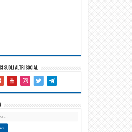
CI SUGLI ALTRI SOCIAL
gle-
youtube
instagram
twitter
telegram
s-
are
a