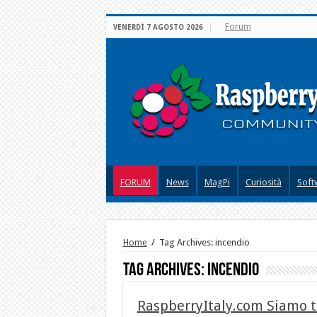
Forum
VENERDÌ 7 AGOSTO 2026
FORUM
News
MagPi
Curiosità
Soft
Home
/
Tag Archives: incendio
Tag Archives:
incendio
RaspberryItaly.com Siamo to