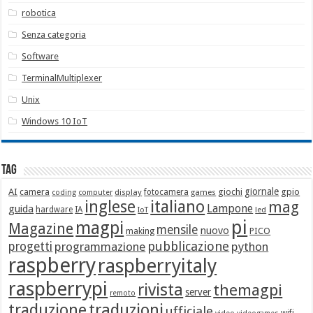
robotica
Senza categoria
Software
TerminalMultiplexer
Unix
Windows 10 IoT
Tag
giornale
AI
camera
giochi
gpio
display
fotocamera
games
coding
computer
italiano
inglese
mag
Lampone
guida
hardware
IA
led
IoT
pi
magpi
Magazine
mensile
nuovo
making
PICO
pubblicazione
progetti
programmazione
python
raspberry
raspberryitaly
raspberrypi
rivista
themagpi
server
remoto
traduzione
traduzioni
ufficiale