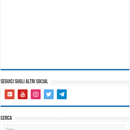
SEGUICI SUGLI ALTRI SOCIAL
google-
youtube
instagram
twitter
telegram
plus-
square
cerca