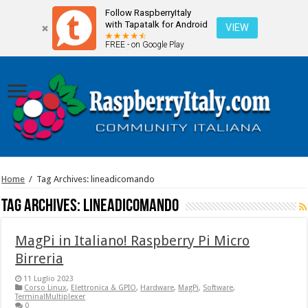
Follow RaspberryItaly
with Tapatalk for Android
VIEW
FREE - on Google Play
Home
/
Tag Archives: lineadicomando
Tag Archives:
lineadicomando
MagPi in Italiano! Raspberry Pi Micro
Birreria
11 Luglio 2023
Corso Linux
,
Elettronica & GPIO
,
Hardware
,
MagPi
,
Software
,
TerminalMultiplexer
0