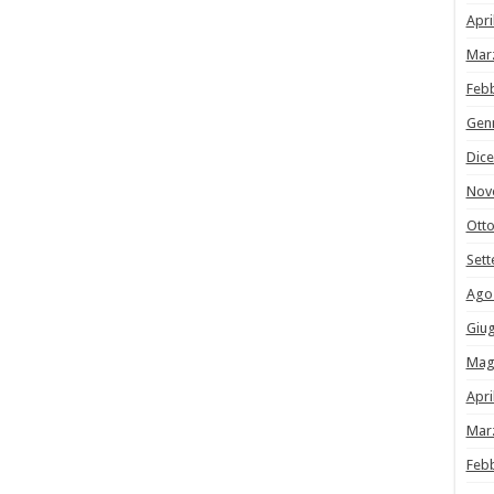
Apri
Mar
Feb
Gen
Dic
Nov
Ott
Set
Ago
Giu
Mag
Apri
Mar
Feb