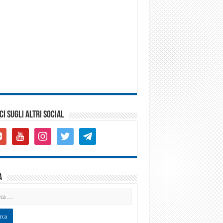
CI SUGLI ALTRI SOCIAL
gle-
youtube
instagram
twitter
telegram
s-
are
a