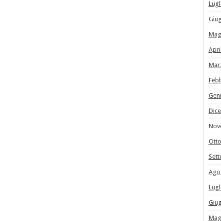
Lugl
Giu
Mag
Apri
Mar
Feb
Gen
Dic
Nov
Ott
Set
Ago
Lugl
Giu
Mag