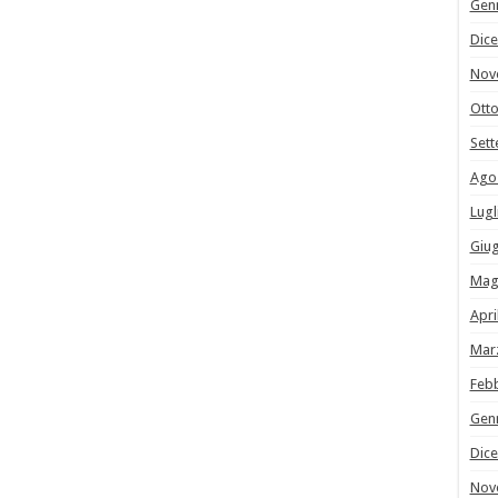
Gen
Dic
Nov
Ott
Set
Ago
Lugl
Giu
Mag
Apri
Mar
Feb
Gen
Dic
Nov