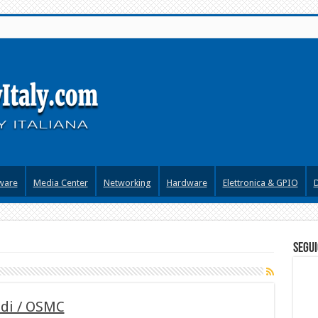
ware
Media Center
Networking
Hardware
Elettronica & GPIO
segui
odi / OSMC