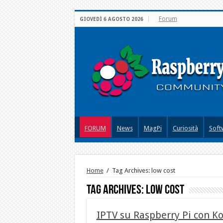
Forum
GIOVEDÌ 6 AGOSTO 2026
FORUM
News
MagPi
Curiosità
Soft
Home
/
Tag Archives: low cost
Tag Archives:
low cost
IPTV su Raspberry Pi con K