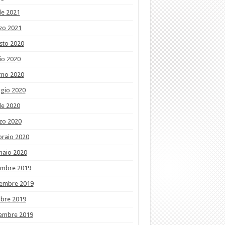
le 2021
zo 2021
sto 2020
io 2020
gno 2020
gio 2020
le 2020
zo 2020
braio 2020
naio 2020
embre 2019
embre 2019
obre 2019
tembre 2019