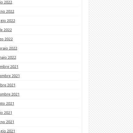
io 2022
gno 2022
gio 2022
le 2022
zo 2022
braio 2022
naio 2022
embre 2021
embre 2021
obre 2021
tembre 2021
sto 2021
io 2021
gno 2021
gio 2021