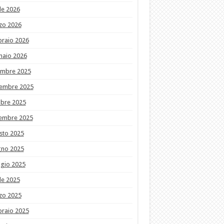
le 2026
zo 2026
braio 2026
naio 2026
embre 2025
embre 2025
obre 2025
tembre 2025
sto 2025
gno 2025
gio 2025
le 2025
zo 2025
braio 2025