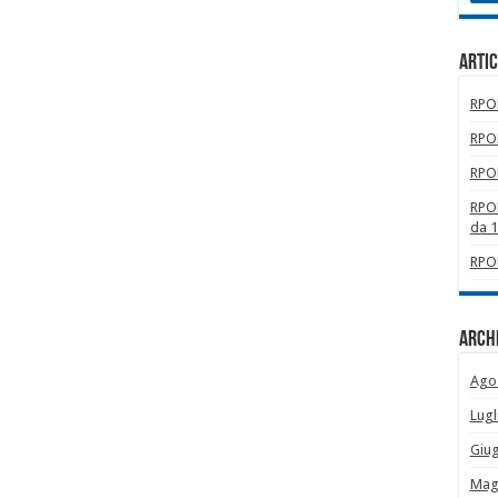
Artic
RPOM
RPOM
RPOM
RPOM
da 
RPOM
Archi
Ago
Lugl
Giu
Mag