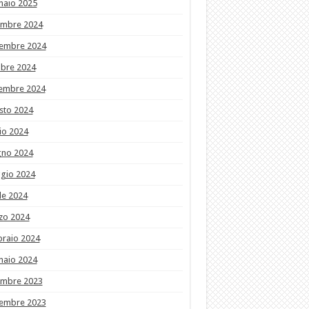
naio 2025
embre 2024
embre 2024
obre 2024
tembre 2024
sto 2024
io 2024
gno 2024
gio 2024
le 2024
zo 2024
braio 2024
naio 2024
embre 2023
embre 2023