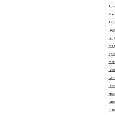
Apri
Mar
Ago
Lugl
Giu
Mag
Apri
Mar
Feb
Gen
Dic
Nov
Ott
Set