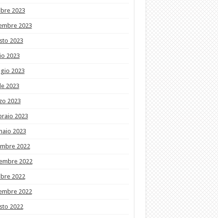
obre 2023
tembre 2023
sto 2023
io 2023
gio 2023
le 2023
zo 2023
braio 2023
naio 2023
embre 2022
embre 2022
obre 2022
tembre 2022
sto 2022