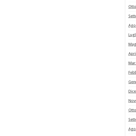
Ott
Set
Ago
Lugl
Mag
Apri
Mar
Feb
Gen
Dic
Nov
Ott
Set
Ago