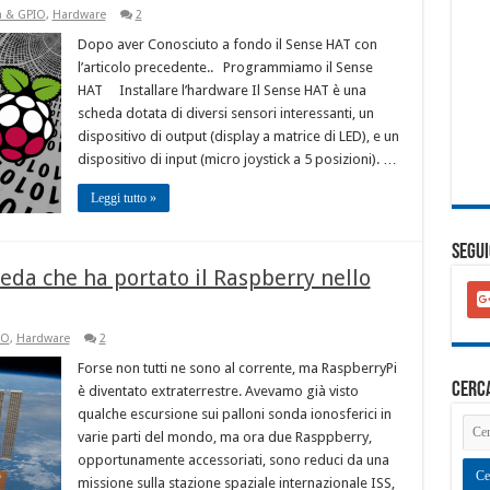
a & GPIO
,
Hardware
2
Dopo aver Conosciuto a fondo il Sense HAT con
l’articolo precedente.. Programmiamo il Sense
HAT Installare l’hardware Il Sense HAT è una
scheda dotata di diversi sensori interessanti, un
dispositivo di output (display a matrice di LED), e un
dispositivo di input (micro joystick a 5 posizioni). …
Leggi tutto »
SEGUI
eda che ha portato il Raspberry nello
goo
plu
squ
IO
,
Hardware
2
Forse non tutti ne sono al corrente, ma RaspberryPi
cerc
è diventato extraterrestre. Avevamo già visto
qualche escursione sui palloni sonda ionosferici in
varie parti del mondo, ma ora due Rasppberry,
opportunamente accessoriati, sono reduci da una
missione sulla stazione spaziale internazionale ISS,