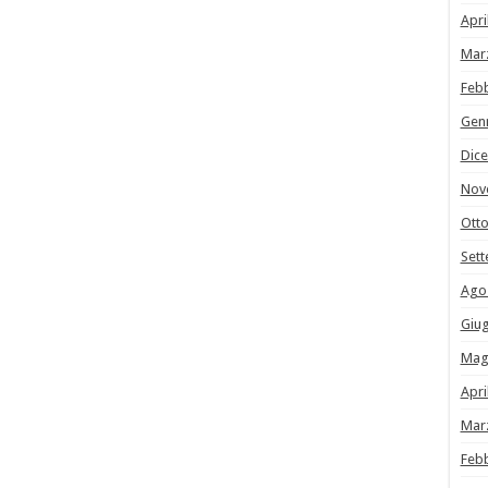
Apri
Mar
Feb
Gen
Dic
Nov
Ott
Set
Ago
Giu
Mag
Apri
Mar
Feb