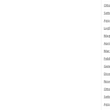
Ott
Set
Ago
Lugl
Mag
Apri
Mar
Feb
Gen
Dic
Nov
Ott
Set
Ago