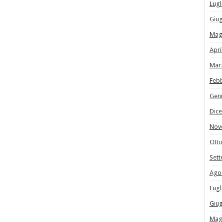
Lugl
Giu
Mag
Apri
Mar
Feb
Gen
Dic
Nov
Ott
Set
Ago
Lugl
Giu
Mag