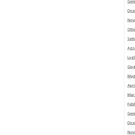
Gen
Dic
Nov
Ott
Set
Ago
Lugl
Giu
Mag
Apri
Mar
Feb
Gen
Dic
Nov