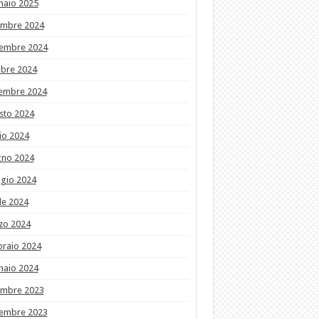
naio 2025
embre 2024
embre 2024
obre 2024
tembre 2024
sto 2024
io 2024
gno 2024
gio 2024
le 2024
zo 2024
braio 2024
naio 2024
embre 2023
embre 2023