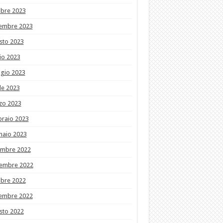
obre 2023
tembre 2023
sto 2023
io 2023
gio 2023
le 2023
zo 2023
braio 2023
naio 2023
embre 2022
embre 2022
obre 2022
tembre 2022
sto 2022