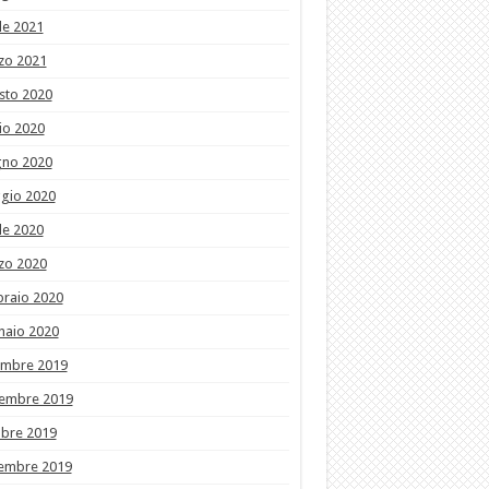
le 2021
zo 2021
sto 2020
io 2020
gno 2020
gio 2020
le 2020
zo 2020
braio 2020
naio 2020
embre 2019
embre 2019
obre 2019
tembre 2019