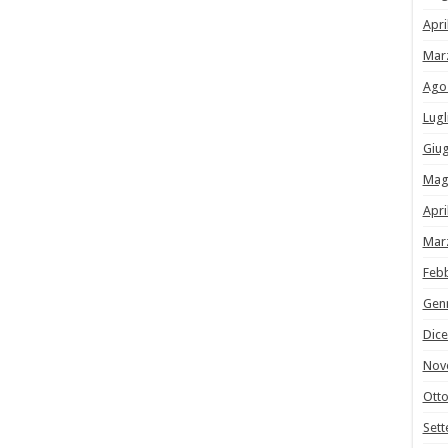
Apri
Mar
Ago
Lugl
Giu
Mag
Apri
Mar
Feb
Gen
Dic
Nov
Ott
Set