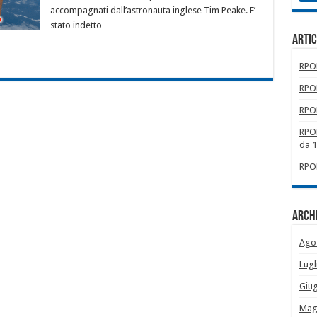
accompagnati dall’astronauta inglese Tim Peake. E’
stato indetto …
Artic
RPOM
RPOM
RPOM
RPOM
da 
RPOM
Archi
Ago
Lugl
Giu
Mag