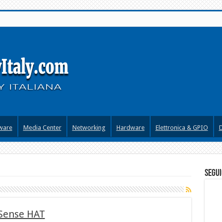
ware
Media Center
Networking
Hardware
Elettronica & GPIO
segui
 Sense HAT