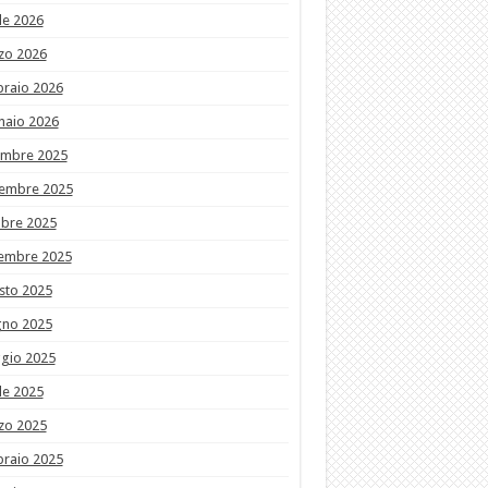
le 2026
zo 2026
braio 2026
naio 2026
embre 2025
embre 2025
obre 2025
tembre 2025
sto 2025
gno 2025
gio 2025
le 2025
zo 2025
braio 2025