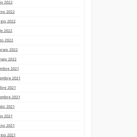
io 2022
gno 2022
gio 2022
le 2022
zo 2022
braio 2022
naio 2022
embre 2021
embre 2021
obre 2021
tembre 2021
sto 2021
io 2021
gno 2021
gio 2021