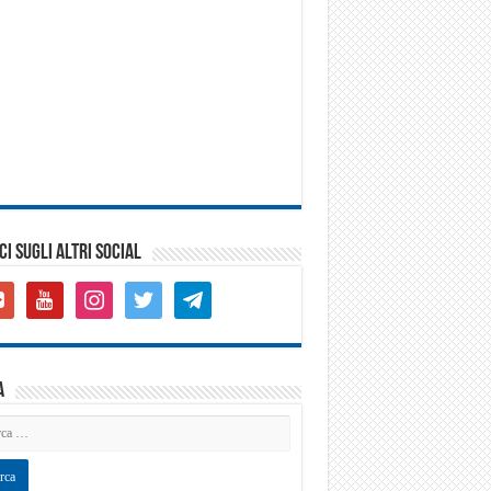
CI SUGLI ALTRI SOCIAL
gle-
youtube
instagram
twitter
telegram
s-
are
a