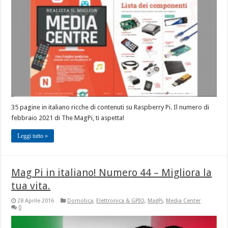
35 pagine in italiano ricche di contenuti su Raspberry Pi. Il numero di
febbraio 2021 di The MagPi, ti aspetta!
Leggi tutto »
Mag Pi in italiano! Numero 44 – Migliora la
tua vita.
28 Aprile 2016
Domotica
,
Elettronica & GPIO
,
MagPi
,
Media Center
0