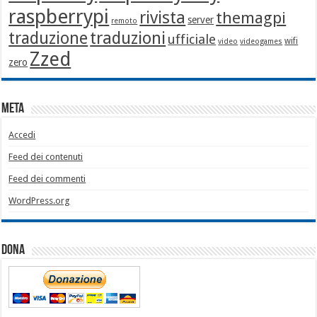
raspberrypi
rivista
themagpi
server
remoto
traduzione
traduzioni
ufficiale
wifi
video
videogames
Zzed
zero
Meta
Accedi
Feed dei contenuti
Feed dei commenti
WordPress.org
Dona