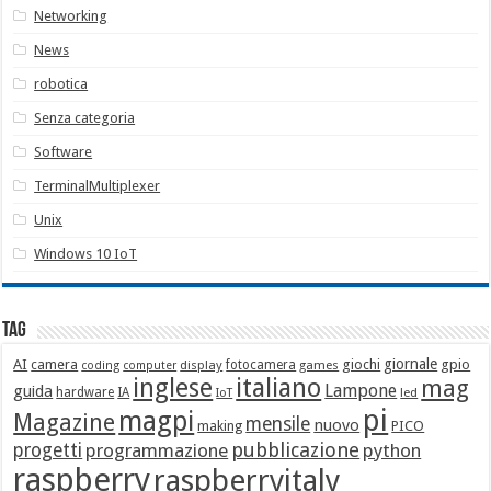
Networking
News
robotica
Senza categoria
Software
TerminalMultiplexer
Unix
Windows 10 IoT
Tag
giornale
AI
camera
giochi
gpio
display
fotocamera
games
coding
computer
italiano
inglese
mag
Lampone
guida
hardware
IA
led
IoT
pi
magpi
Magazine
mensile
nuovo
making
PICO
pubblicazione
progetti
programmazione
python
raspberry
raspberryitaly