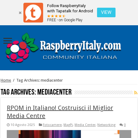
Follow RaspberryItaly
with Tapatalk for Android
VIEW
FREE - on Google Play
Home
/
Tag Archives: mediacenter
Tag Archives:
mediacenter
RPOM in Italiano! Costruisci il Miglior
Media Centre
10 Agosto 2025
Fotocamere
,
MagPi
,
Media Center
,
Networking
0