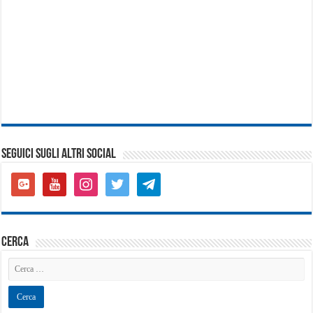
SEGUICI SUGLI ALTRI SOCIAL
google-
youtube
instagram
twitter
telegram
plus-
square
cerca