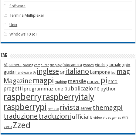
Software
TerminalMultiplexer
Unix
Windows 10 IoT
Tag
giornale
AI
camera
giochi
gpio
display
fotocamera
games
coding
computer
italiano
inglese
mag
Lampone
guida
hardware
IA
led
IoT
pi
magpi
Magazine
mensile
nuovo
making
PICO
pubblicazione
progetti
programmazione
python
raspberry
raspberryitaly
raspberrypi
rivista
themagpi
server
remoto
traduzione
traduzioni
ufficiale
wifi
video
videogames
Zzed
zero