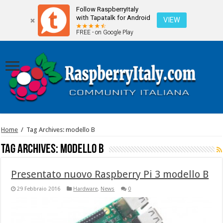
Follow RaspberryItaly
with Tapatalk for Android
VIEW
FREE - on Google Play
Home
/
Tag Archives: modello B
Tag Archives:
modello B
Presentato nuovo Raspberry Pi 3 modello B
29 Febbraio 2016
Hardware
,
News
0